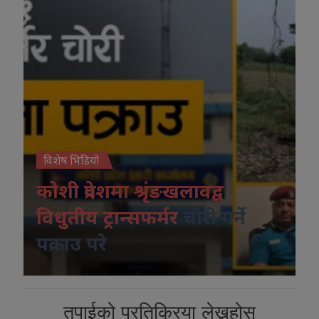
विशेष भिडियो
कोशी प्रदेशमा श्रृंङखलावद्व
विधुतीय ट्रान्सफर्मर
चोरी गर्ने
पक्राउ परे
तपाईको प्रतिक्रिया लेख्नुहोस्