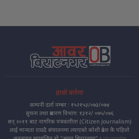
हाम्रो बारेमा
कम्पनी दर्ता नम्बर : १५२१५३/०७३/०७४
सुचना तथा प्रसारण विभाग: १३१२/ ०७५/०७६
सन् २०११ बाट नागरिक पत्रकारीता (Citizen Journalism)
लाई मान्यता राख्दै संचालनमा ल्याएको कोशी प्रदेश कै पहिलो
अनलाइन म्यागजिन हो "आवर बिराटनगर" ।
पुरा पढ्नुहोस्