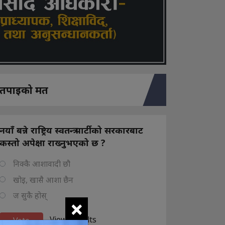
तपाइको मत
नयाँ बन्ने राष्ट्रिय स्वतन्त्र पार्टीको सरकारबाट
कस्तो अपेक्षा राख्नुभएको छ ?
निक्कै आशावादी छौ
खोइ, खासै आशा छैन
ज सुकै होस्
×
View Results