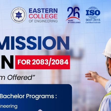
। त्यो शहीदका सपनाको पुनःस्मरण थियो ।
कार्यमा सहभागिता हुन् निक्कै उत्साह थियो । कार्यक्रमको
ले गरेको थियो। १६ कट्ठा खेतमा धान रोपिँदा, त्यस खेतले
्र धान दिवसको सार ‘गमलामा’ होइन, माटोमा छ। नेता वा
ामा छ ।
हामीले सहिद परिवारको माटोमा पसिना बगाएका छौं,
े भनिन–यही हो सहिदप्रति साँचो सम्मान र राष्ट्रप्रेम।”
 सदस्य कमरेड खुल्लु राजबंशीले भावुक हुँदै भने, “शहीदको
ोइन, त्यो जिम्मेवारी हो। आज हामीले त्यो जिम्मेवारी पूरा
को आँगनमा पसिना बग्छ। आज हामी शहीदको घरमा धान रोप्न
 सार्वजनिकरूपमा सम्मान गरियो। बीउ, मल र सामग्री
ुकेर खेत रोप्न थाले, त्यतिबेला आमाबुबा भावुक हुँदै