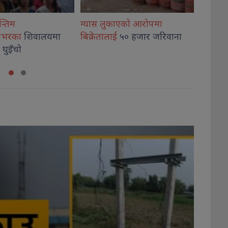
एकाे आराेपमा
एनवाईसी विराटनगरमा दोस्रो
विराटनग
५० हजार जरिवाना
कार्गोरेल आउँदै
वर्षामा
लाग्दैन 