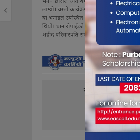
भने–“छोराले रगत बगाएको माटोमा आज कमरेडहर
लाग्यो। यस्तो कार्यक्रम निरन्तर भयो भने माओवा
यो भनाइले उपस्थित सबैलाई स्तब्ध तुल्यायो। त
थियो। धान रोपाईको आयोजक पार्टी वडा अध्यक्ष च
शहीद परिवारप्रति सम्मान जनाउन श्रम गरेका हौं
यो खबर पढेर तपा
0
0