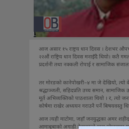
आज असार १५ राष्ट्रय धान दिवस । देशभर औपच
२२औं राष्ट्रिय धान दिवस मनाइँदै थियो। कतै गम
प्रदर्शनी तथा नक्कली रोपाई र सामाजिक संजाल 
तर मोरङको कानेपोखरी–४ मा जे देखियो, त्यो 
श्रद्धाञ्जली, सहिदप्रति उच्च समान, सामाजिक उत्त
मूर्त अभिव्यक्तिको पाठशाला थियो । र, त्यो ज
कोर्षमा राखेर अध्ययन गराउनै पर्ने बिषयवस्तु थि
आज त्यही माटोमा, जहाँ जनयुद्धका अमर शहीद
आमाबुबाको अगाडी नेताहरूले खुट्टा घोप्ट्याएर 