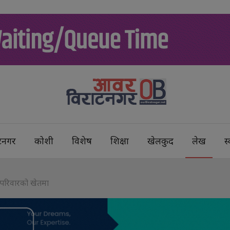
टनगर
कोशी
विशेष
शिक्षा
खेलकुद
लेख
स्
द परिवारको खेतमा