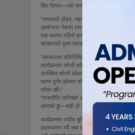
बिउ थिएन—त्यो जनताको विश्वासको बीउ थियो 
“गमलाको होइन, गह्राको धान दिवस” साचै हेर्न र 
आयोजना नेकपा (माओवादी केन्द्र) कानेपोखरी–४ 
एक स्वरमा गहिरो सन्देश दिईरहेको दियो— राष्ट
सरकारको दृश्य नाटकमा होइन, किसानको पसिन
“सरकारका प्रतिनिधिहरू गमलामा धान रोप्छन्, 
कार्यक्रममा कोशी प्रदेशसभा सदस्य गीता तिम्सिनाल
उपस्थित कोशी प्रदेशका जेष्ठ कम्युनिष्ट मञ्चका
घरमा पुगेर खेतमा पसिना बगाउनु, त्यो राजनीति ह
गरेका छौं।”
“राजनीति त्यतिखेर अर्थपूर्ण हुन्छ जब जनता
आएको छु—यही हो हाम्रो कर्तव्य र निष्ठा।”
कार्यक्रममा शहीद सुनिल धिमालका आमाबुबालाई
हस्तान्तरण गर्दै जब कम्युनिष्ट नेताहरू माटोमा झ