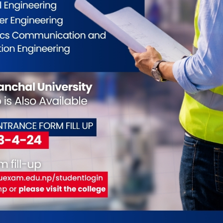
ूले पसिना बगाउनु भयो। हामीलाई छोरा फर्किएजस्तै
दीले भाका टिप्छ ।
्यो केवल आशीर्वाद थिएन—त्यो जनताको मन जित्ने सन्देश
ुडामणि भारतीले भुइँ मान्छेका सपना बोकेर हिँड्नेहरूले
 ।
ईलाई कस्तो महसुस भयो ?
0
0
0
0