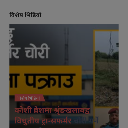
विशेष भिडियो
विशेष भिडियो
कोशी प्रदेशमा श्रृंङखलावद्व
विधुतीय ट्रान्सफर्मर
चोरी गर्ने