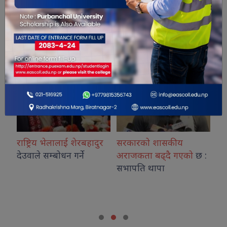
सम्बंधित खबरहरु
र
राष्ट्रिय भेलालाई शेरबहादुर
सरकारको शासकीय
शिक्
देउवाले सम्बोधन गर्ने
अराजकता बढ्दै गएको
छ :
आन्द
सभापति थापा