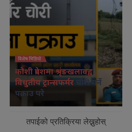
विशेष भिडियो
कोशी प्रदेशमा श्रृंङखलावद्व
विधुतीय ट्रान्सफर्मर
चोरी गर्ने
पक्राउ परे
तपाईको प्रतिक्रिया लेख्नुहोस्