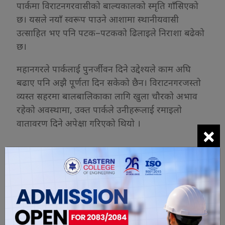
पार्कमा विराटनगरवासीको बाल्यकालको स्मृति गाँसिएको
छ। यसले नयाँ स्वरूप पाउने आशामा स्थानीयवासी
उत्साहित भए पनि पटक–पटकको ढिलाइले निराशा बढेको
छ।
महानगरले पार्कलाई पुनर्जीवन दिने उद्देश्यले काम अघि
बढाए पनि अझै पूर्णता दिन सकेको छैन। विराटनगरजस्तो
व्यस्त सहरमा बालबालिकाका लागि खुला चौरको अभाव
रहेको अवस्थामा, उक्त पार्कले उनीहरूलाई रमाइलो
वातावरण दिने अपेक्षा गरिएको थियो ।
×
यो खबर पढेर तपाईलाई कस्तो महसुस
भयो ?