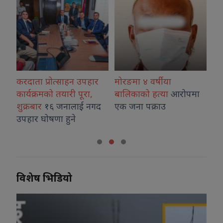
ता प्रोत्साहन उपहार
मोरङमा ४ वर्षीया
विराटनगर व
यक्रमको तयारी पूरा,
बालिकाको हत्या
आरोपमा
ओर्लनसाथ मोर
बार
१६ जनालाई नगद
एक जना पक्राउ
अभिषेक गिरी
र घोषणा हुने
विशेष भिडियो