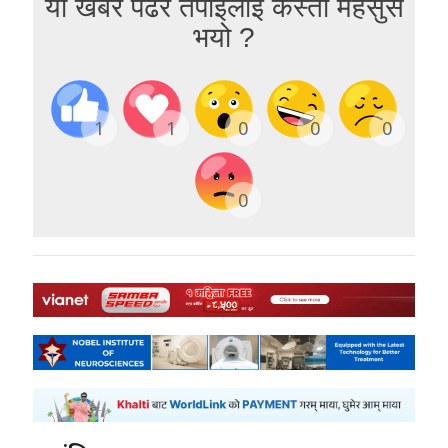
यो खबर पढेर तपाईलाई कस्तो महसुस
भयो ?
1
1
0
0
0
0