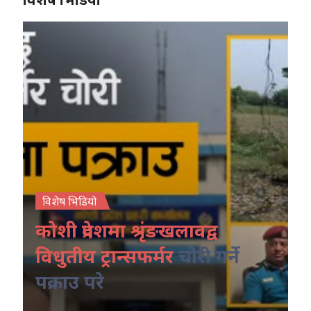
विशेष भिडियो
कोशी प्रदेशमा श्रृंङखलावद्व
विधुतीय ट्रान्सफर्मर
चोरी गर्ने
पक्राउ परे