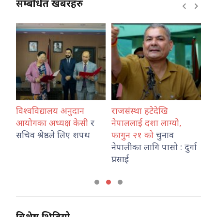
सम्बंधित खबरहरु
विश्वविद्यालय अनुदान
राजसंस्था हटेदेखि
कोशी प्
आयोगका अध्यक्ष केसी
र
नेपाललाई दशा लाग्यो,
नेपाल प
सचिव श्रेष्ठले लिए शपथ
फागुन २१ को
चुनाव
तथा ट्र
नेपालीका लागि पासो : दुर्गा
कार्याल
प्रसाई
विशेष भिडियो