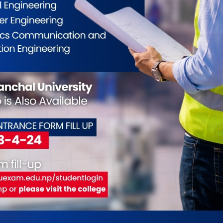
धी सचेतना पनि अनिवार्य रहेको बताए । यसैगरी, पिपुल्स
टेलले वैदेशिक रोजगारमा जान चाहने व्यक्तिहरूलाई
 जानकारी दिए।
धिवक्ता कृष्ण प्रसाद न्यौपानेले तालिम सहजीकरण गर्दै
जोखिम न्यूनीकरणका उपाय तथा अधिकार–कर्तव्यबारे
गारीमा जाने युवाले सम्झौता, भिसा प्रक्रिया, बीमा र