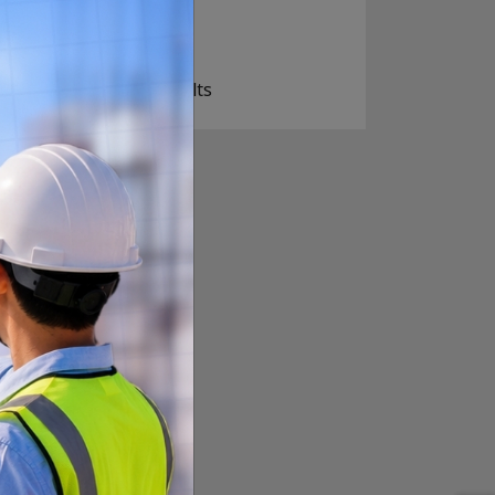
खोइ, खासै आशा छैन
ज सुकै होस्
View Results