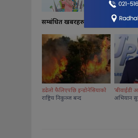
सम्बंधित खबरहरु
ि इन्डोनेसियाको
‘बीवाईडी अपडेट टु केयर
प्लस’
नाइमा मोबि
 बन्द
अभियान सुरु
अन्तिम चर
सार्वजनिक हु