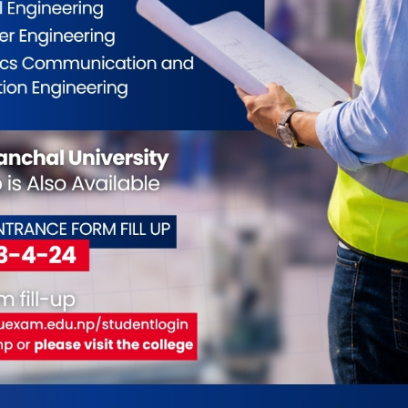
ईलाई कस्तो महसुस भयो ?
0
0
0
0