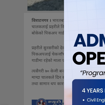
विराटनगर ।
भारतबाट अवैध भित्र्याउँदै गरे
चालकलाई प्रहरीले नियन्त्रणमा लिइएको छ । भा
बोकेको पिकअप गाडीलाई विराटनगर बरगाछीबाट प
प्रहरीले सुनसरीको देवानगञ्ज गाउँपालिका २
पिकअपलाई चेकजाँच गर्ने क्रममा तिहारलाई लक्ष
गाडीमा रहेको माला एकलाख २० हजार मूल्य बर
त्यसैगरी ७० केजी बन्डेड तार समेत गाडीमा फे
माग्दा चालकले दिन सकेका थिएनन् । मोरङ प्रहरी
तथा सामान थप कारवाहीका लागि भन्सार कार्य