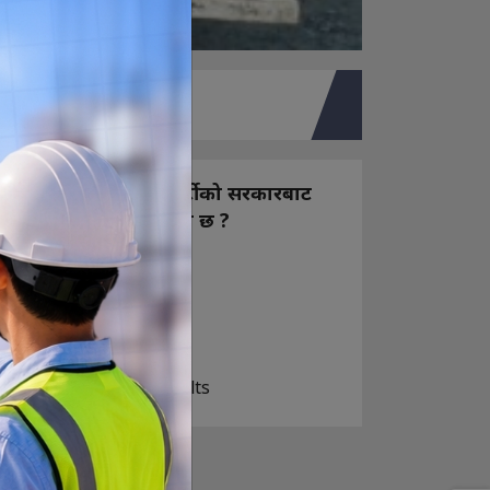
तपाइको मत
नयाँ बन्ने राष्ट्रिय स्वतन्त्र पार्टीको सरकारबाट
कस्तो अपेक्षा राख्नुभएको छ ?
निक्कै आशावादी छौ
खोइ, खासै आशा छैन
ज सुकै होस्
View Results