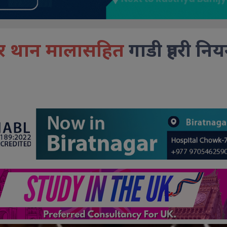
र थान मालासहित
गाडी प्रहरी निय