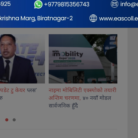
लिटी एक्स्पोको तयारी
समावेशीता नारामा मात्र नभई
‘सुपर 
णमा,
४० नयाँ मोडल
राज्यका नीति
र स्रोतमा देखिनुपर्छ
घोषणा,
ँदै
: उपराष्ट्रपति यादव
निर्णाय