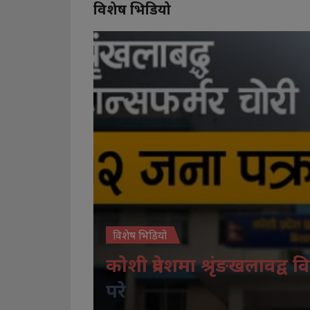
विशेष भिडियो
विशेष भिडियो
कोशी प्रदेशमा श्रृंङखलावद्व वि
परे