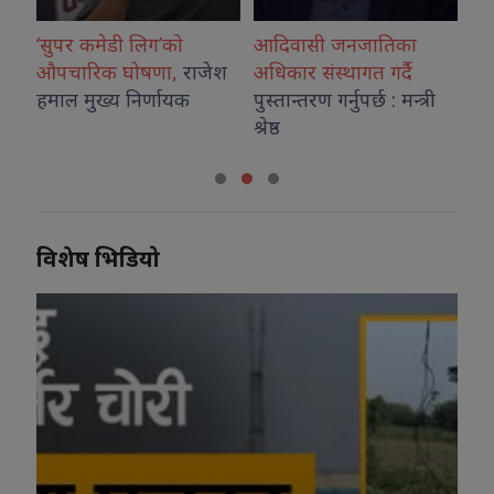
ी लिग’को
आदिवासी जनजातिका
डढेलो फैलिएपछि
घोषणा,
राजेश
अधिकार संस्थागत गर्दै
इन्डोनेसियाको
राष्ट्र
 निर्णायक
पुस्तान्तरण गर्नुपर्छ : मन्त्री
निकुञ्ज बन्द
श्रेष्ठ
विशेष भिडियो