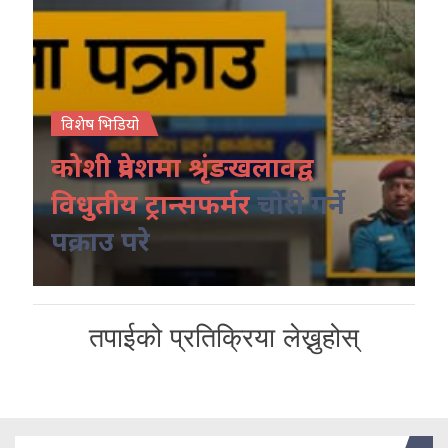
विशेष भिडियो
कोशी प्रदेशमा श्रृंङखलावद्व
विधुतीय ट्रान्सफर्मर
चोरी गर्ने
पक्राउ परे
तपाईको प्रतिक्रिया लेख्नुहोस्