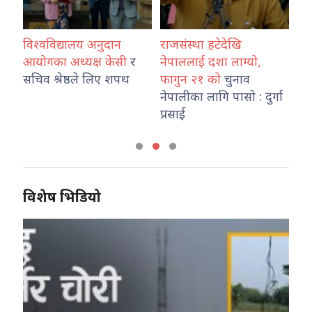
विश्वविद्यालय अनुदान
राजसंस्था हटेदेखि
कोश
ारा
आयोगका अध्यक्ष केसी
र
नेपाललाई दशा लाग्यो,
नेप
उ
सचिव श्रेष्ठले लिए शपथ
फागुन २१ को
चुनाव
तथ
नेपालीका लागि पासो : दुर्गा
का
प्रसाई
विशेष भिडियो