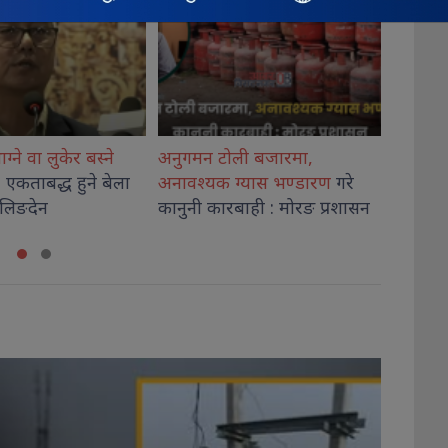
ली बजारमा,
शिक्षा मन्त्रालयमा उच्च शिक्षा नीति
लेटाङ इ
ग्यास भण्डारण
गरे
कार्यशालाको पहिलो सत्र सम्पन्न
‘आफ्नो
बाही : मोरङ प्रशासन
जान्नुहोस