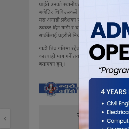
घाईते उनको स्थानीयले उद्धार गरेर उपचारका ल
बजेतिर चिकित्सकले मृत घोषित गरेका हुन् । आ
यस अगाडी प्रदेशका पूर्वआर्थिक मामिला तथा य
ठक्कर दिने गाडी र चालक पाँचथरको फाल्गुनन्द
सार्कीलाई प्रहरीले नियन्त्रणमा लिएको छ ।
गाडी तिव्र गतिमा रहेका कारण दुर्घटना भएको 
कारवाही माग गर्ने तयारी गरेका छन् । सवारी ज्या
बताएका हुन् ।
यो खबर पढेर तपा