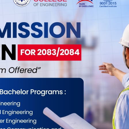
ागि विराटनगरको विराट नर्सिङ होम भर्ना गरिएकामा ३ः१५
ङ्बो माओवादी कोशी प्रदेश संसदीय दलका नेता हुन् । उनी
ोजना मन्त्रीसमेत दोहोरिएर बनेका थिए । मोटरसाइकललाई
 गाउँपालिका–१ का अन्दाजी ४० वर्षीय गम्भीरमान
बताइएको छ । स्थानीयले यो घटनामा संलग्नलाई हदैसम्मको
न मात्रै नभई यो लापर्वाहीपूर्ण दुर्घटना भएको उनीहरुले
ईलाई कस्तो महसुस भयो ?