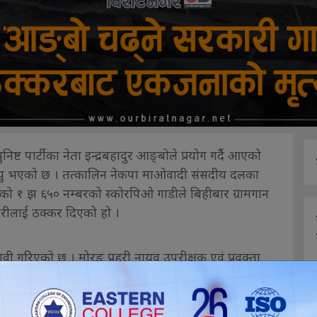
िष्ट पार्टीका नेता इन्द्रबहादुर आङ्बोले प्रयोग गर्दै आएको
्यु भएको छ । तत्कालिन नेकपा माओवादी संसदीय दलका
को १ झ ६५० नम्बरको स्कोरपिओ गाडीले बिहीबार ग्रामगान
ौधरीलाई ठक्कर दिएको हो ।
वी गरिएको छ । मोरङ प्रहरी नायव उपरीक्षक एवं प्रवक्ता
ाडीले को ९ प ७९ नम्बरको मोटरसाइललाई ग्रामथान–५
ा मोटरसाइकलमा सवार चौधरी गम्भीर घाईते भएका थिए ।