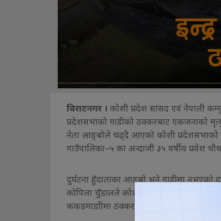
विराटनगर ।
कोशी प्रदेश सांसद एवं नेपाली कम्युन
प्रदेशसभाको गाडीको ठक्करबाट एकजनाको मृत
नेता आङ्बोले चढ्दै आएको कोशी प्रदेशसभाको 
गाउँपालिका–५ का अन्दाजी ३५ वर्षीय प्रवेश च
दुर्घटना हुँदाताका आङ्बो भने गाडीमा नभएको दा
कोपिला चुँडालले कोशी प्रदेशसभाको सरकारी ग
ककडमाडाीमा ठक्कर दिएको थियो । त्यस क्रमम