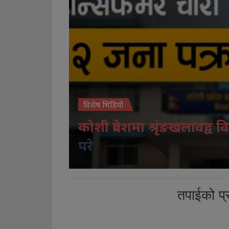
विशेष भिडियो
कोशी प्रदेशमा श्रृंङखलावद्व वि
परे
तपाईको प्र