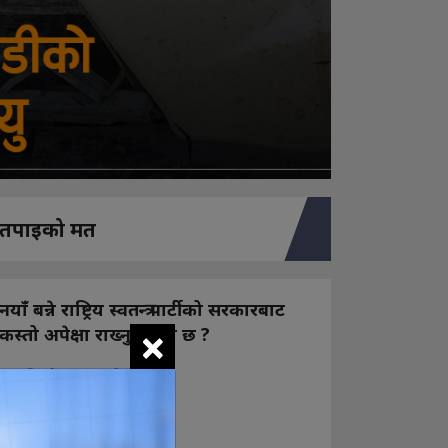
तपाइको मत
नयाँ बन्ने राष्ट्रिय स्वतन्त्र पार्टीको सरकारबाट
×
कस्तो अपेक्षा राख्नुभएको छ ?
निक्कै आशावादी छौ
खोइ, खासै आशा छैन
ज सुकै होस्