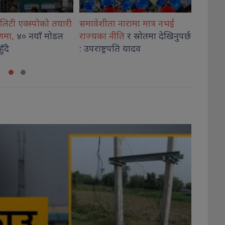
नारामा मात्र नभई
संविधानमाथि उत्पन्न शंकाको
आदिवा
ति
र स्रोतमा देखिनुपर्छ
कालो बादल
हटिसकेको छैन :
संस्थागत 
पति यादव
आङ्देम्बे
मन्त्री श्रेष