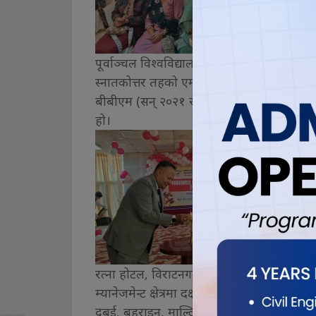
पूर्वाञ्चल विश्वविद्यालयसँग सम्बन्धन प्राप्त
स्नातकोत्तर तहको एमबीए कार्यक्रम सञ्चालन ग
बीबीएम (सन् २०२१ र बीएचएम (सन् २०२२) का विद्
हो।
रत्ना होटल, विराटनगरमा आयोजित कार्यक्रममा विद
म्यानेजमेन्ट क्षेत्रमा दक्ष जनशक्ति उत्पादन ग
दुबई, बहराइन, माल्दिभ्सलगायतका देशका स्टा