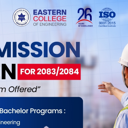
 सास्थम कलेजले स्नातक तहका बीएचएम र बीबीए तथा
र्दै आएको छ। कलेजमा अध्ययन सम्पन्न गरी दीक्षित भएका
यार्थीहरुलाई चार वर्षे कोर्स पूरा गरेपछि बिदाई गरिएको
्यार्थीहरुले सांस्कृतिक प्रस्तुति समेत दिएका थिए। होटल
र्दै आएको कलेजले बीएचएम विद्यार्थीलाई नेपालसहित जापान,
र होटलहरूमा इन्टर्नशिपका लागि पठाउँदै आएको छ ।