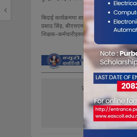
बिदाई कार्यक्रममा सास्थम कलेजका म्यानेजिङ डा
प्रसाद सिंह, बीएचएम प्रोग्राम डाइरेक्टर शैलेन्द्र 
शिक्षक–कर्मचारीहरुको उपस्थिति थियो।
यो खबर पढेर तपा
0
0