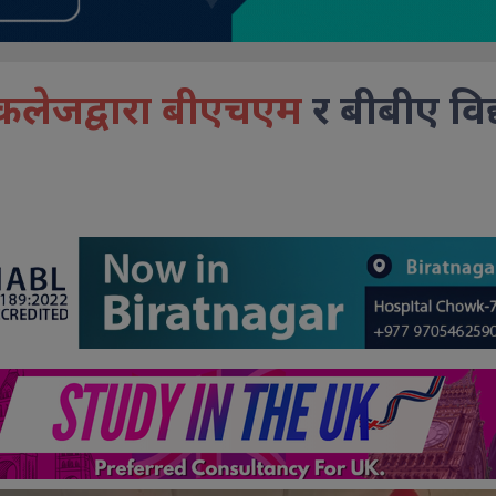
कलेजद्वारा बीएचएम
र बीबीए विद्