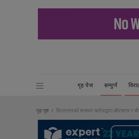
गृह पेज
सम्पुर्ण
विरा
गृह पृष्ट
विराटनगरको सास्थम कलेजद्वारा बीएचएम र बीबीए