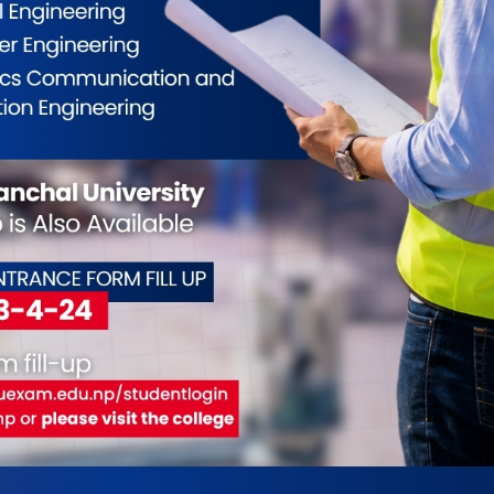
इरेक्टर रोशन बहादुर थापा, क्याम्पस म्यानेजर महेश्वर
गणेश, बीबीए प्रोग्राम डाइरेक्टर अर्चना भट्ट साथै अन्य
ईलाई कस्तो महसुस भयो ?
0
0
0
0