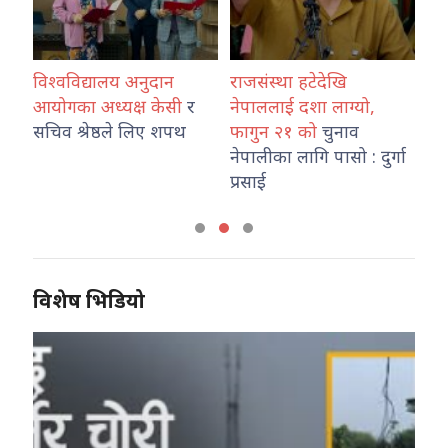
विश्वविद्यालय अनुदान
राजसंस्था हटेदेखि
कोश
ारा
आयोगका अध्यक्ष केसी
र
नेपाललाई दशा लाग्यो,
नेप
उ
सचिव श्रेष्ठले लिए शपथ
फागुन २१ को
चुनाव
तथ
नेपालीका लागि पासो : दुर्गा
का
प्रसाई
विशेष भिडियो