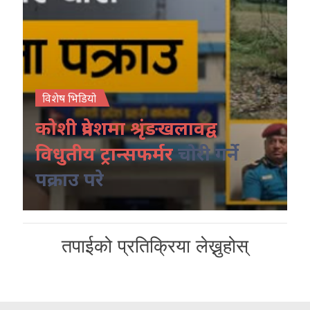
विशेष भिडियो
कोशी प्रदेशमा श्रृंङखलावद्व
विधुतीय ट्रान्सफर्मर
चोरी गर्ने
पक्राउ परे
तपाईको प्रतिक्रिया लेख्नुहोस्