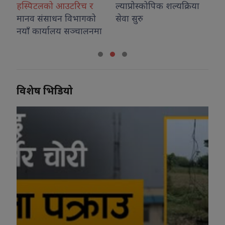
आउटरिच र
ल्याप्रोस्कोपिक शल्यक्रिया
न विभागको
सेवा सुरु
लय सञ्चालनमा
विशेष भिडियो