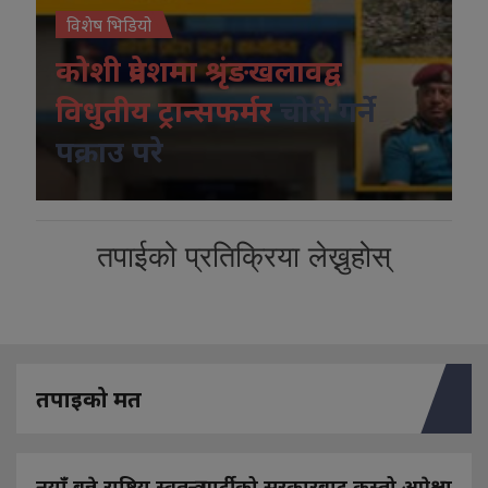
विशेष भिडियो
कोशी प्रदेशमा श्रृंङखलावद्व
विधुतीय ट्रान्सफर्मर
चोरी गर्ने
पक्राउ परे
तपाईको प्रतिक्रिया लेख्नुहोस्
तपाइको मत
नयाँ बन्ने राष्ट्रिय स्वतन्त्र पार्टीको सरकारबाट कस्तो अपेक्षा