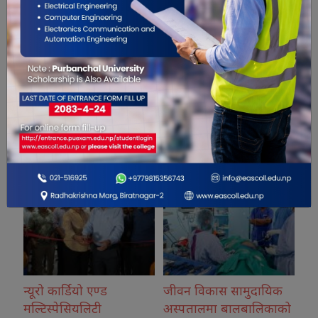
सम्बंधित खबरहरु
ो एण्ड
जीवन विकास सामुदायिक
कोशीका उत्कृष्ट फोटो
लिटी
अस्पतालमा बालबालिकाको
नगदसहित सम्मानित