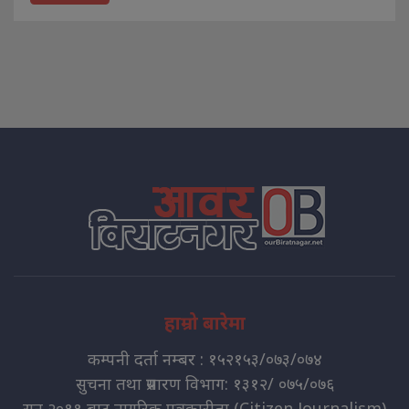
हाम्रो बारेमा
कम्पनी दर्ता नम्बर : १५२१५३/०७३/०७४
सुचना तथा प्रसारण विभाग: १३१२/ ०७५/०७६
सन् २०११ बाट नागरिक पत्रकारीता (Citizen Journalism)