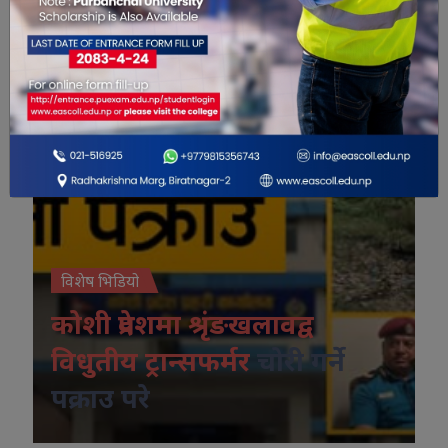
विशेष भिडियो
कोशी प्रदेशमा श्रृंङखलावद्व
विधुतीय ट्रान्सफर्मर
चोरी गर्ने
पक्राउ परे