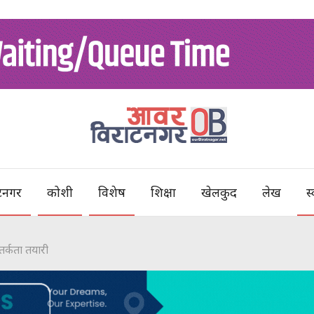
टनगर
कोशी
विशेष
शिक्षा
खेलकुद
लेख
स्
तर्कता तयारी