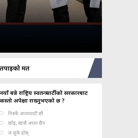
तपाइको मत
नयाँ बन्ने राष्ट्रिय स्वतन्त्र पार्टीको सरकारबाट
कस्तो अपेक्षा राख्नुभएको छ ?
निक्कै आशावादी छौ
खोइ, खासै आशा छैन
ज सुकै होस्