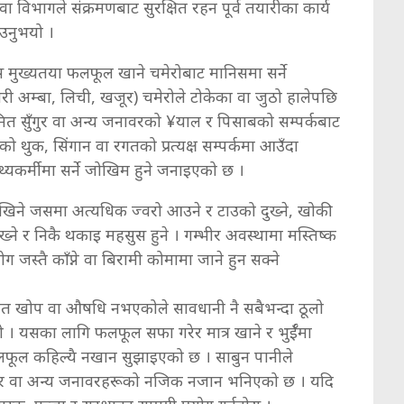
ेवा विभागले संक्रमणबाट सुरक्षित रहन पूर्व तयारीका कार्य
ाउनुभयो ।
रस मुख्यतया फलफूल खाने चमेरोबाट मानिसमा सर्ने
ी अम्बा, लिची, खजूर) चमेरोले टोकेका वा जुठो हालेपछि
रमित सुँगुर वा अन्य जनावरको ¥याल र पिसाबको सम्पर्कबाट
को थुक, सिंगान वा रगतको प्रत्यक्ष सम्पर्कमा आउँदा
स्थ्यकर्मीमा सर्ने जोखिम हुने जनाइएको छ ।
ेखिने जसमा ​अत्यधिक ज्वरो आउने र टाउको दुख्ने, ​खोकी
 दुख्ने र निकै थकाइ महसुस हुने । ​गम्भीर अवस्थामा मस्तिष्क
ग जस्तै काँप्ने वा बिरामी कोमामा जाने हुन सक्ने
श्चित खोप वा औषधि नभएकोले सावधानी नै सबैभन्दा ठूलो
भयो । यसका लागि ​फलफूल सफा गरेर मात्र खाने र भुईँमा
फलफूल कहिल्यै नखान सुझाइएको छ । साबुन पानीले
ुँगुर वा अन्य जनावरहरूको नजिक नजान भनिएको छ । यदि