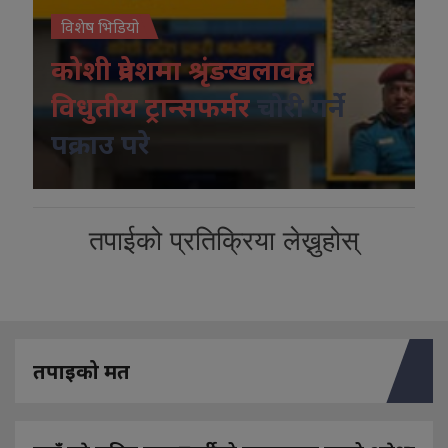
विशेष भिडियो
कोशी प्रदेशमा श्रृंङखलावद्व
विधुतीय ट्रान्सफर्मर
चोरी गर्ने
पक्राउ परे
तपाईको प्रतिक्रिया लेख्नुहोस्
तपाइको मत