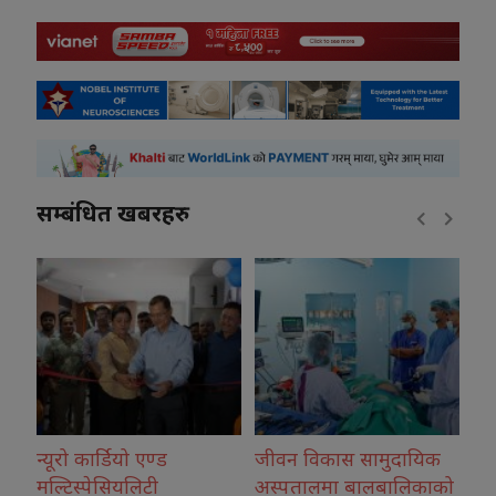
सम्बंधित खबरहरु
जीवन विकास सामुदायिक
कोशीका उत्कृष्ट फोटोग्राफर
रा
अस्पतालमा बालबालिकाको
नगदसहित सम्मानित
दे