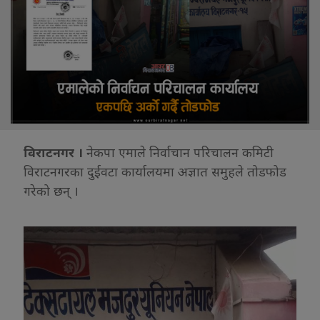
विराटनगर ।
नेकपा एमाले निर्वाचान परिचालन कमिटी
विराटनगरका दुईवटा कार्यालयमा अज्ञात समुहले तोडफोड
गरेको छन् ।