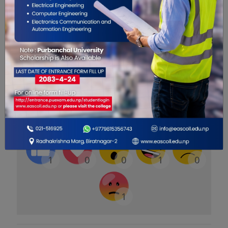
यो खबर पढेर तपाईलाई कस्तो महसुस
भयो ?
1
0
0
1
0
1