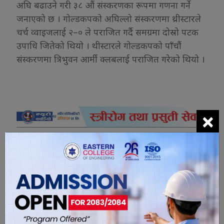
अघि बढाउने गरी ३८ औं संस्करणका रूपमा गणना गर्ने
जनाएको छ । गोल्डकपको अघिल्लो संस्करणमा थ्रीस्टारले
चर्च व्वाइजलाई २–० ले पराजित गर्दै समग्रमा दोस्रो पटक
उपाधि जितेको थियो । थीस्टारले गोल्डकपको पाँचौं
संस्करणमा त्रिभुवन आर्मी क्लबलाई पराजित गरेको थियो ।
×
यो खबर पढेर तपाईलाई कस्तो महसुस
भयो ?
0
0
0
0
0