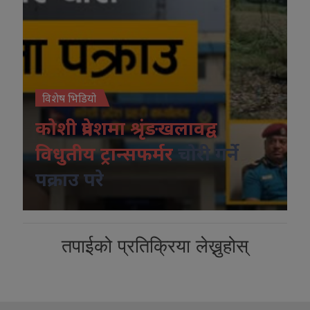
विशेष भिडियो
कोशी प्रदेशमा श्रृंङखलावद्व
विधुतीय ट्रान्सफर्मर
चोरी गर्ने
पक्राउ परे
तपाईको प्रतिक्रिया लेख्नुहोस्