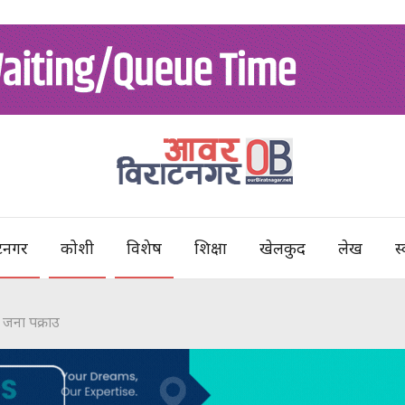
टनगर
कोशी
विशेष
शिक्षा
खेलकुद
लेख
स्
 जना पक्राउ