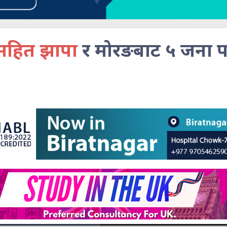
रसहित झापा
र मोरङबाट ५ जना प