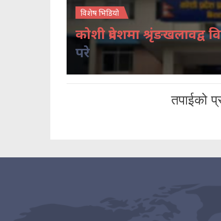
विशेष भिडियो
कोशी प्रदेशमा श्रृंङखलावद्व वि
परे
तपाईको प्र