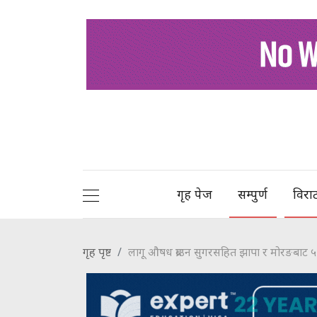
गृह पेज
सम्पुर्ण
विरा
गृह पृष्ट
लागू औषध ब्राउन सुगरसहित झापा र मोरङबाट ५