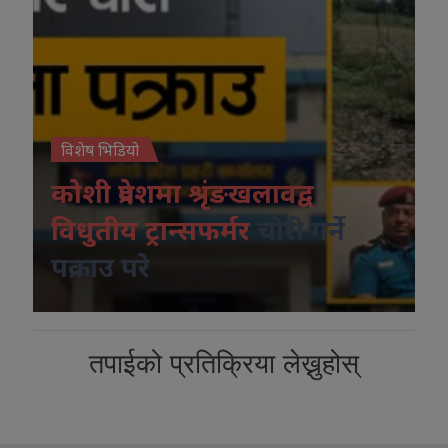
विशेष भिडियो
कोशी प्रदेशमा श्रृंङखलावद्व
विधुतीय ट्रान्सफर्मर
चोरी गर्ने
पक्राउ परे
तपाईको प्रतिक्रिया लेख्नुहोस्