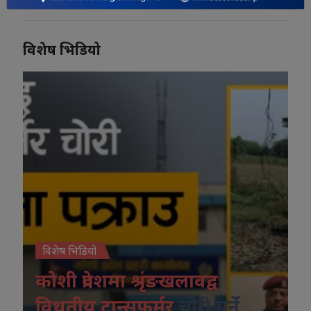
विशेष भिडियो
विशेष भिडियो
कोशी प्रदेशमा श्रृंङखलावद्व
विधुतीय ट्रान्सफर्मर
चोरी गर्ने