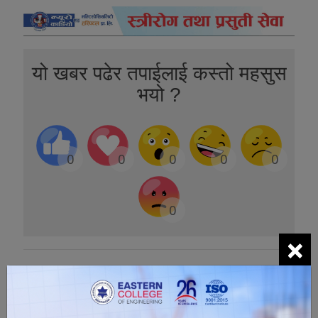
यो खबर पढेर तपाईलाई कस्तो महसुस
भयो ?
0
0
0
0
0
0
×