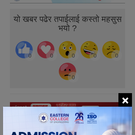
यो खबर पढेर तपाईलाई कस्तो महसुस
भयो ?
0
0
0
0
0
0
×