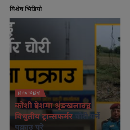
विशेष भिडियो
विशेष भिडियो
कोशी प्रदेशमा श्रृंङखलावद्व
विधुतीय ट्रान्सफर्मर
चोरी गर्ने
पक्राउ परे