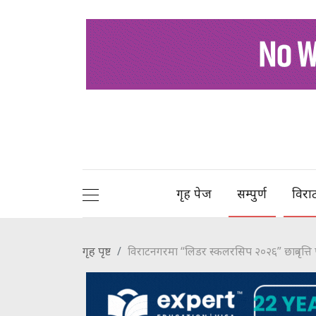
गृह पेज
सम्पुर्ण
विरा
गृह पृष्ट
विराटनगरमा “लिडर स्कलरसिप २०२६” छात्रवृत्ति पर