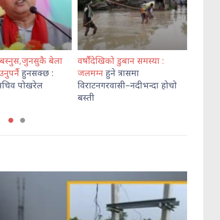
ो डुबान समस्या :
कोशी प्रदेश प्रहरी प्रमुख
पत्रकार
े त्रासमा
खनालद्वारा
मातहत प्रहरी
लागुऔ
ासी–नदीभन्दा होचो
प्रमुखलाई निर्देशन
पक्राउ