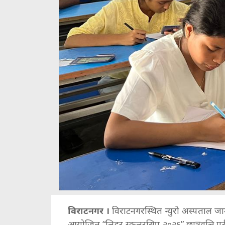
विराटनगर ।
विराटनगरस्थित न्युरो अस्पताल जाने
आयोजित “लिडर स्कलरसिप २०२६” छात्रवृत्ति परी