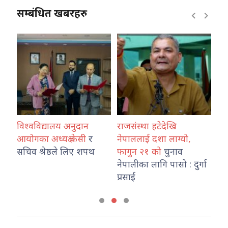
सम्बंधित खबरहरु
विश्वविद्यालय अनुदान
राजसंस्था हटेदेखि
कोशी प्र
आयोगका अध्यक्ष केसी
र
नेपाललाई दशा लाग्यो,
नेपाल प्र
सचिव श्रेष्ठले लिए शपथ
फागुन २१ को
चुनाव
तथा ट्रा
नेपालीका लागि पासो : दुर्गा
कार्यालय
प्रसाई