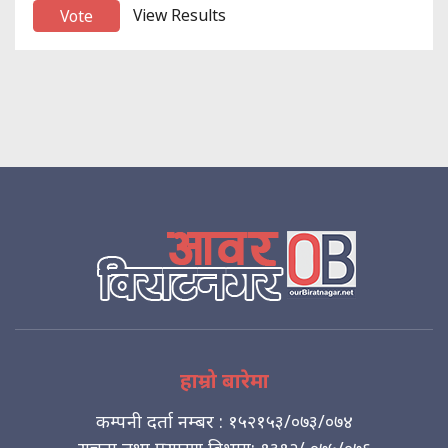
View Results
हाम्रो बारेमा
कम्पनी दर्ता नम्बर : १५२१५३/०७३/०७४
सुचना तथा प्रसारण विभाग: १३१२/ ०७५/०७६