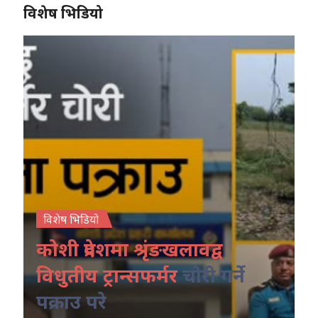
विशेष भिडियो
विशेष भिडियो
कोशी प्रदेशमा श्रृंङखलावद्व
विधुतीय ट्रान्सफर्मर
चोरी गर्ने
पक्राउ परे