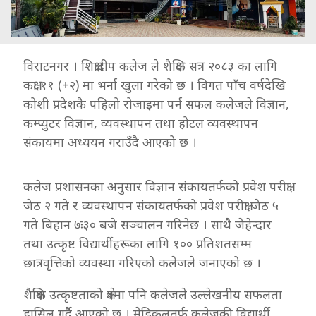
विराटनगर । शिक्षादीप कलेज ले शैक्षिक सत्र २०८३ का लागि
कक्षा ११ (+२) मा भर्ना खुला गरेको छ । विगत पाँच वर्षदेखि
कोशी प्रदेशकै पहिलो रोजाइमा पर्न सफल कलेजले विज्ञान,
कम्प्युटर विज्ञान, व्यवस्थापन तथा होटल व्यवस्थापन
संकायमा अध्ययन गराउँदै आएको छ ।
कलेज प्रशासनका अनुसार विज्ञान संकायतर्फको प्रवेश परीक्षा
जेठ २ गते र व्यवस्थापन संकायतर्फको प्रवेश परीक्षा जेठ ५
गते बिहान ७ः३० बजे सञ्चालन गरिनेछ । साथै जेहेन्दार
तथा उत्कृष्ट विद्यार्थीहरूका लागि १०० प्रतिशतसम्म
छात्रवृत्तिको व्यवस्था गरिएको कलेजले जनाएको छ ।
शैक्षिक उत्कृष्टताको क्षेत्रमा पनि कलेजले उल्लेखनीय सफलता
हासिल गर्दै आएको छ । मेडिकलतर्फ कलेजकी विद्यार्थी