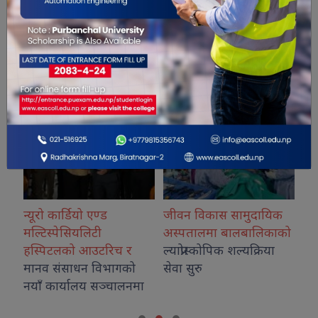
सम्बंधित खबरहरु
डियो एण्ड
जीवन विकास सामुदायिक
कोशीका उत्कृष्ट फ
सियलिटी
अस्पतालमा बालबालिकाको
नगदसहित सम्मान
ो आउटरिच र
ल्याप्रोस्कोपिक शल्यक्रिया
ाधन विभागको
सेवा सुरु
यालय सञ्चालनमा