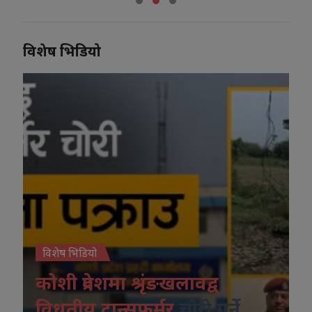
विशेष भिडियो
विशेष भिडियो
कोशी प्रदेशमा श्रृंङखलावद्व
विधुतीय ट्रान्सफर्मर
चोरी गर्ने