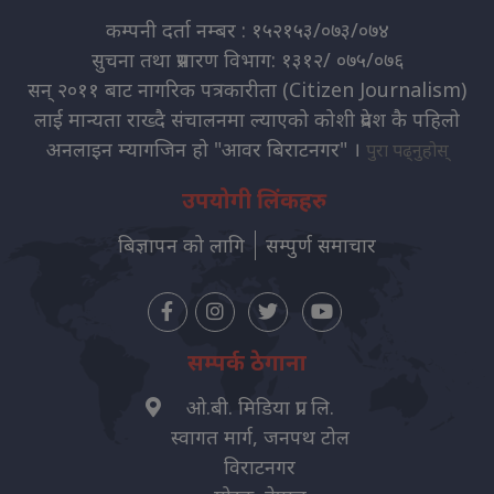
कम्पनी दर्ता नम्बर : १५२१५३/०७३/०७४
सुचना तथा प्रसारण विभाग: १३१२/ ०७५/०७६
सन् २०११ बाट नागरिक पत्रकारीता (Citizen Journalism)
लाई मान्यता राख्दै संचालनमा ल्याएको कोशी प्रदेश कै पहिलो
अनलाइन म्यागजिन हो "आवर बिराटनगर" ।
पुरा पढ्नुहोस्
उपयोगी लिंकहरु
बिज्ञापन को लागि
सम्पुर्ण समाचार
सम्पर्क ठेगाना
ओ.बी. मिडिया प्रा. लि.
स्वागत मार्ग, जनपथ टोल
विराटनगर