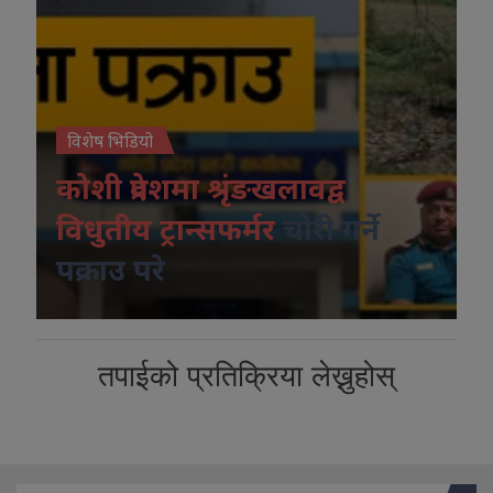
विशेष भिडियो
कोशी प्रदेशमा श्रृंङखलावद्व
विधुतीय ट्रान्सफर्मर
चोरी गर्ने
पक्राउ परे
तपाईको प्रतिक्रिया लेख्नुहोस्