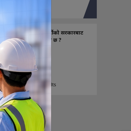
तपाइको मत
नयाँ बन्ने राष्ट्रिय स्वतन्त्र पार्टीको सरकारबाट
कस्तो अपेक्षा राख्नुभएको छ ?
निक्कै आशावादी छौ
खोइ, खासै आशा छैन
ज सुकै होस्
View Results