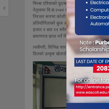
मिल्स एरियाको फुटबल खेल र खेलाडीहरूको इतिहास
नेतृत्वमा वि.सं.२०७२ सालमा क्लब स्थापना 
निरन्तर रूपमा कोशी प्रदेश स्तरीय फुटबल प्रत
प्रतियोगिताको कुल अनुमानित लागत १० लाख रुप
हजार १ सय ११ रुपैयाँ प्राप्त गर्नेछ भने उपवि
प्रमाणपत्र प्राप्त गर्ने मिल्स गोल्डकपका अध्यक्ष
त्यसैगरी, विभिन्न चार विधाका उत्कृष्ट खेलाडीला
दिनको उत्कृष्ट खेलाडीलाई मेडलसहित ५ सय रुप