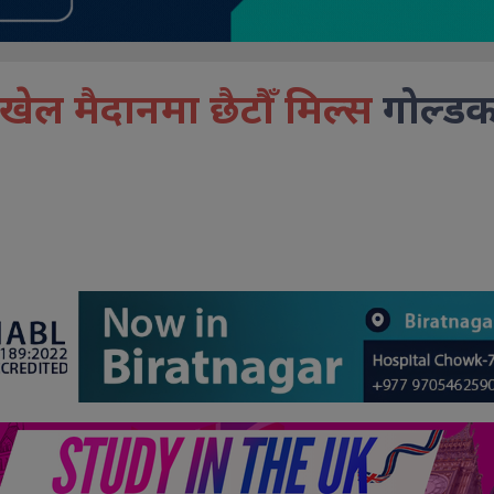
ेल मैदानमा छैटौँ मिल्स
गोल्ड