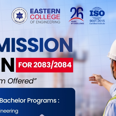
ैटौँ संस्करणको मिल्स गोल्डकप फुटबल प्रतियोगिता
ुटबल ट्रष्टको आयोजनामा जेठ ९ गतेदेखि १६ गतेसम्म
ीबारे आज आयोजकले विराटनगरमा पत्रकार सम्मेलन गरी