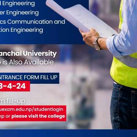
लाई जगेर्ना गर्ने उद्देश्यसहित अग्रज पूर्व खेलाडीहरूको
गरिएको आयोजकले जनाएको छ । क्लबले २०७७ सालदेखि
ियोगिता सञ्चालन गर्दै आएको छ।
ैयाँ रहेको छ। प्रतियोगिताको विजेताले नगद २ लाख १
जेताले १ लाख १ हजार १ सय ११ रुपैयाँसहित ट्रफी, मेडल र
 विष्णु डंगोलले जानकारी दिए ।
ई जनही ३ हजार १ सय रुपैयाँ प्रदान गरिनेछ । प्रत्येक
ैयाँ नगद पुरस्कार प्रदान गरिने आयोजकले जनाएको छ।