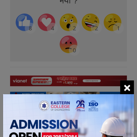
भयो ?
8
4
2
2
1
0
×
सम्बंधित खबरहरु