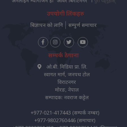
अनलाइन म्यागजिन हो "आवर बिराटनगर" ।
पुरा पढ्नुहोस्
उपयोगी लिंकहरु
बिज्ञापन को लागि
सम्पुर्ण समाचार
सम्पर्क ठेगाना
ओ.बी. मिडिया प्रा. लि.
स्वागत मार्ग, जनपथ टोल
विराटनगर
मोरङ, नेपाल
सम्पादक: नवराज कट्टेल
+977-021-417443
(सम्पर्क नम्बर)
+977-9802760446
(समाचार)