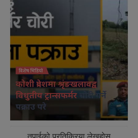
विशेष भिडियो
कोशी प्रदेशमा श्रृंङखलावद्व
विधुतीय ट्रान्सफर्मर
चोरी गर्ने
पक्राउ परे
तपाईको प्रतिक्रिया लेख्नुहोस्