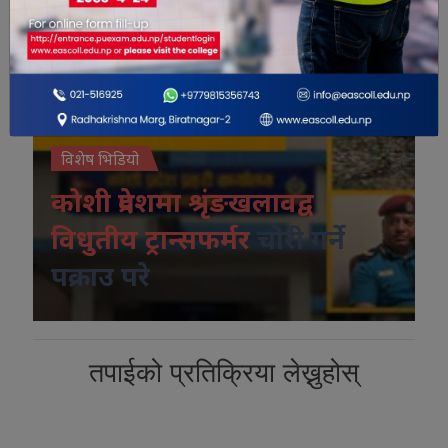
विशेष भिडियो
कोशी प्रदेशमा श्रृंङखलावद्व
विधुतीय ट्रान्सफर्मर
चोरी गर्ने
पक्राउ परे
तपाईको प्रतिक्रिया लेख्नुहोस्