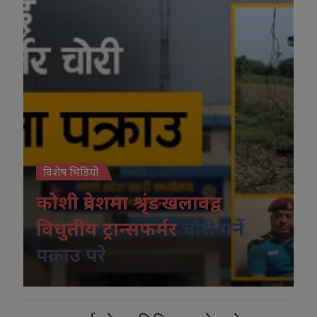
विशेष भिडियो
कोशी प्रदेशमा श्रृंङखलावद्व
विधुतीय ट्रान्सफर्मर
चोरी गर्ने
पक्राउ परे