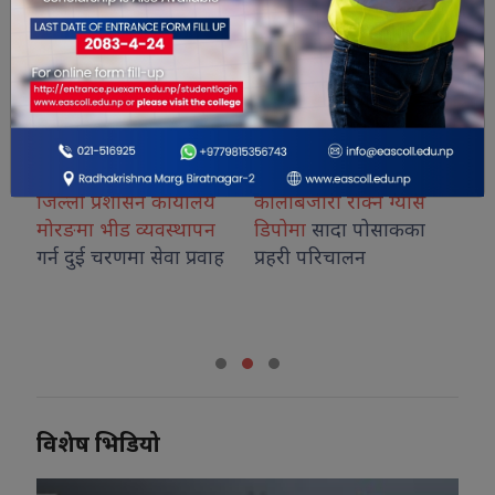
मा
जिल्ला प्रशासन कार्यालय
कालोबजारी रोक्न ग्यास
उद्
वान
मोरङमा भीड व्यवस्थापन
डिपोमा
सादा पोसाकका
१५ 
२५०
गर्न दुई चरणमा सेवा प्रवाह
प्रहरी परिचालन
अन
आग
विशेष भिडियो