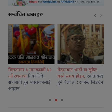
सम्बंधित खबरहरु
विराटनगर ३ मानगढको ३२
मैदानबाट भाग्ने वा लुकेर
अनु
औँ रथयात्रा
निकालिदै ,
बस्ने समय होइन,
एकताबद्ध
अना
सहभागी हुन भक्तजनलाई
हुने बेला हो : राजेन्द्र लिङदेन
गरे
आह्वान
प्र