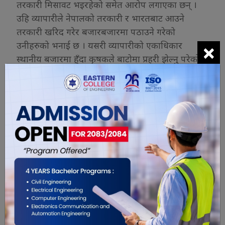
तरकारी मिसावट भइरहेको समेत आरोप लगाएका छन् ।
उहि व्यापारीले नेपालको तरकारी र भारतबाट आउने
तरकारी खरिद गरेर बजारबजारमा पठाउने गरेको
×
उनीहरुको भनाई छ । यसरी व्यापारीको एकाधिकार
स्थानीय बजारमा हुँदा कृषकले बाटोमा प्रहरी झेल्नु परेको
कृषकको बुझाई छ ।
कृषकले रंगेली नगरपालिकाले किसानका लागि करोडौं
लगानी गरेपनि उत्पादन भएको तरकारी बजारीकरणमा
स्थानीय पहिचान दिलाउन मेहनत नगरेको बताएका छन् ।
रंगेली नगरपालिकाका प्रमुख प्रशासकिय अधिकृत प्रदिप
कुमार साहका अनुसार किसानका उत्पादन सुरक्षित गर्नकै
लागि कोल्ड स्टोर निर्माणको काम करिब अन्तिम चरणमा
पुगेको छ । यो बनिरहेको कोल्डस्टोर नेपालमै नयाँ र नमूना
रहेको उनी बताउँछन् ।