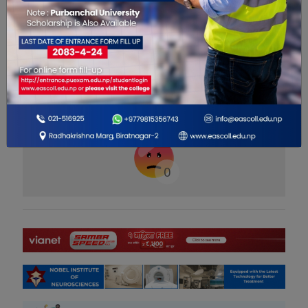
यो खबर पढेर तपाईलाई कस्तो महसुस
भयो ?
0
0
0
0
0
0