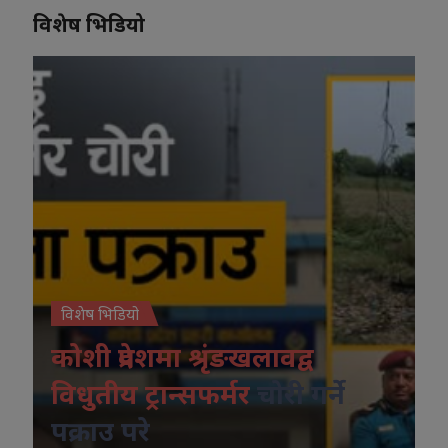
विशेष भिडियो
विशेष भिडियो
कोशी प्रदेशमा श्रृंङखलावद्व
विधुतीय ट्रान्सफर्मर
चोरी गर्ने
पक्राउ परे