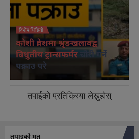
विशेष भिडियो
कोशी प्रदेशमा श्रृंङखलावद्व
विधुतीय ट्रान्सफर्मर
चोरी गर्ने
पक्राउ परे
तपाईको प्रतिक्रिया लेख्नुहोस्
तपाइको मत