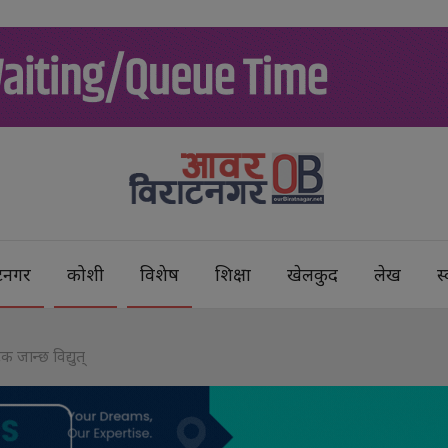
टनगर
कोशी
विशेष
शिक्षा
खेलकुद
लेख
स्
ान्छ विद्युत्