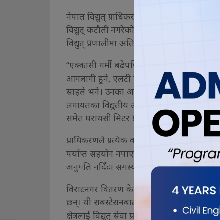
नेपाल विद्युत् प्राधिकरण विराटनगर वितरण केन्द
विद्युत् कटौती नगरेको स्पष्ट पारे। उनका अनुस
विद्युत् प्रणालीमा अतिरिक्त दबाब पर्दा समस्या 
“एक्कासी गर्मी बढेपछि विद्युत् खपत अत्यधिक ब
आगलागी हुने, एलटी तार जुध्ने लगायतका समस्या 
साहले भने। उनका अनुसार विगतमा अधिकांश घरमा
लगायतका विद्युतीय उपकरणको प्रयोग व्यापक रूप
समेत घरायसी मिटर प्रयोग हुन थालेपछि लोड थ
प्राधिकरणले प्रत्येक वर्ष आवश्यकता अनुसार ट्र
पर्याप्त सहयोग नपाएको साहको गुनासो छ। “धेरैजस
अनुमति नदिँदा समस्या समाधानमा कठिनाइ भइर
विराटनगर वितरण केन्द्रअन्तर्गत हाल कटहरी, ब
छन्। यी सबस्टेसनबाट विराटनगर महानगरपालिका
क्षेत्रलाई विद्युत् सेवा प्रदान हुँदै आएको छ।