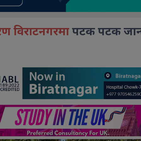
रण विराटनगरमा
पटक पटक जान्छ 