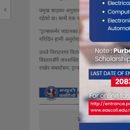
प्रमुख साहका अनुसार तत्काल समस्या न्यूनीकरण गर
रहेको छ। साथै एक नयाँ सबस्टेसन निर्माणको 
“ट्रान्सफर्मर जडानका लागि स्थानीयवासीको सह
गरिदिन हामी अनुरोध गर्छौं,” उनले भने।
उनले विराटनगर वितरण केन्द्रमा प्राविधिक कर्मचार
विस्तारसँगै जनशक्ति व्यवस्थापनमा पनि ध्यान दिन
राखेर सबस्टेसन, ट्रान्सफर्मर तथा कन्डक्टरको क्
यो खबर पढेर तपा