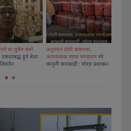
ली बजारमा,
शिक्षा मन्त्रालयमा उच्च शिक्षा नीति
लेटाङ इ
ग्यास भण्डारण
गरे
कार्यशालाको पहिलो सत्र सम्पन्न
‘आफ्नो
बाही : मोरङ प्रशासन
जान्नुहोस