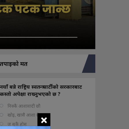
तपाइको मत
नयाँ बन्ने राष्ट्रिय स्वतन्त्र पार्टीको सरकारबाट
कस्तो अपेक्षा राख्नुभएको छ ?
निक्कै आशावादी छौ
×
खोइ, खासै आशा छैन
ज सुकै होस्