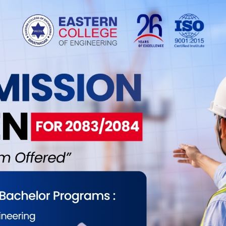
्रका प्रमुख राम उदगार साहले भने प्राधिकरणले जानाजान
ार पछिल्लो समय हावाहुरी, वर्षा तथा अत्यधिक गर्मीका कारण
देखिएको हो।
ढेको छ। त्यसका कारण ट्रान्सफर्मरका फ्युज जाने, केबुलमा
देखिँदा पटक–पटक विद्युत् अवरुद्ध हुने गरेको छ,” प्रमुख
 पंखाको प्रयोग हुने गरे पनि अहिले एसी, फ्रिज
मा बढेको छ। साथै विद्युतीय सवारीसाधन (ईभी) चार्ज गर्न
प बढेको छ।
ान्सफर्मर थप्ने काम गरिरहेको भए पनि स्थानीय तहबाट
ो स्थानमा स्थानीयले आफ्नो जग्गामा ट्रान्सफर्मर राख्न
हेको छ,” उनले बताए।
सबारी, टंकी र रानी गरी चार वटा सबस्टेसन सञ्चालनमा
, ग्रामथान, बुढीगंगा, कटहरी र जहदा गाउँपालिकालगायत