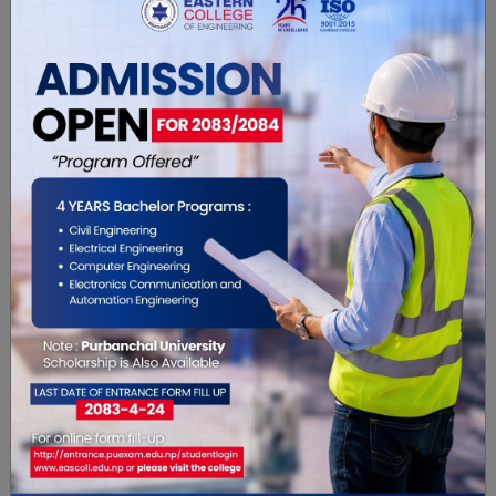
प्रश्नको जवाफ आगामी दिनका गतिविधिले दिनेछ।
यो खबर पढेर तपाईलाई कस्तो महसुस
भयो ?
0
0
0
0
0
0