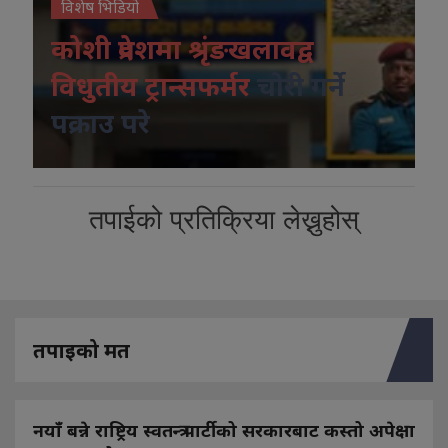
विशेष भिडियो
कोशी प्रदेशमा श्रृंङखलावद्व
विधुतीय ट्रान्सफर्मर
चोरी गर्ने
पक्राउ परे
तपाईको प्रतिक्रिया लेख्नुहोस्
तपाइको मत
नयाँ बन्ने राष्ट्रिय स्वतन्त्र पार्टीको सरकारबाट कस्तो अपेक्षा