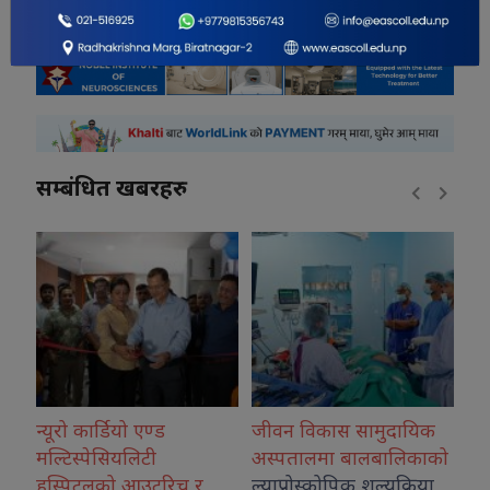
सम्बंधित खबरहरु
डियो एण्ड
जीवन विकास सामुदायिक
कोशीका उत्कृष्ट फ
सियलिटी
अस्पतालमा बालबालिकाको
नगदसहित सम्मान
ो आउटरिच र
ल्याप्रोस्कोपिक शल्यक्रिया