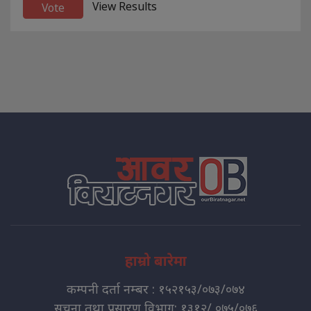
View Results
हाम्रो बारेमा
कम्पनी दर्ता नम्बर : १५२१५३/०७३/०७४
सुचना तथा प्रसारण विभाग: १३१२/ ०७५/०७६