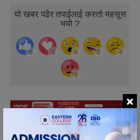
यो खबर पढेर तपाईलाई कस्तो महसुस
भयो ?
0
0
0
0
0
0
×