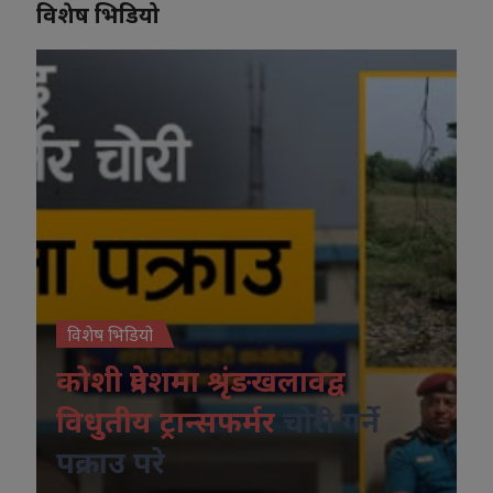
विशेष भिडियो
विशेष भिडियो
कोशी प्रदेशमा श्रृंङखलावद्व
विधुतीय ट्रान्सफर्मर
चोरी गर्ने
पक्राउ परे