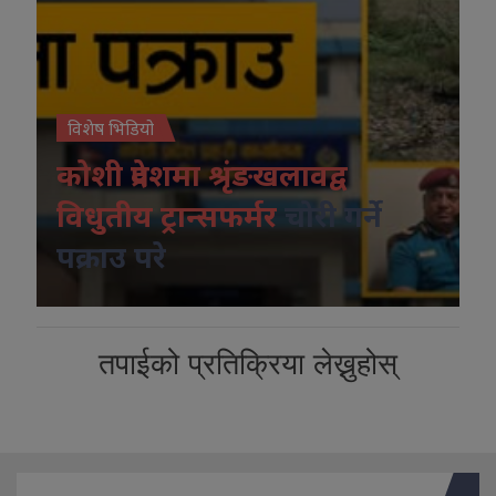
विशेष भिडियो
कोशी प्रदेशमा श्रृंङखलावद्व
विधुतीय ट्रान्सफर्मर
चोरी गर्ने
पक्राउ परे
तपाईको प्रतिक्रिया लेख्नुहोस्