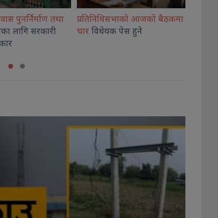
सभाको आजको बैठकमा
नेपाल इन्भेष्टमेन्ट मेगा बैंकका
एलान्यस
 पेस हुने
अध्यक्ष–सीईओ
पक्राउ नगर्न
विराटनग
सर्वोच्चको आदेश
शिविर,३