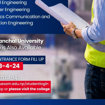
ीको समेत उतिकै चासो हुने भएकोले क्रसबोर्डर सुरक्षाका
क्षक कटुवालले मृतकको आँखा नजिक सानो चोट जस्तो
ामा कसुर गर्नुपर्ने स्थिति र सिक्वेन्स भने देखिएको छैन
पमा हेरिरहेको छ ।
ईलाई कस्तो महसुस भयो ?
0
1
5
0