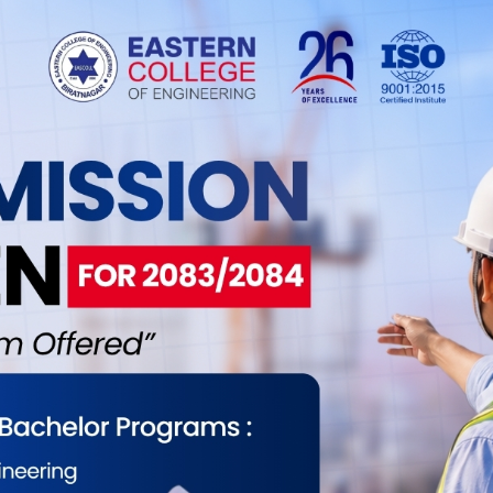
ारतमा उनीहरु प्रहरीको खोजी सूचीका फरार बनेका हुन् ।
े ज्ञान बिन्दु कोचिङ सञ्चालन गर्दै आएका थिए । तर, पपुलर
क्रममा उत्पन्न विवादबीच उनीहरुले खान सरको कोचिङमा
 उनी यहाँको होटलमै बिरामी परेको दावी छ । स्वास्थ्य
त्यु भएको भनाई छ । घटनापछि प्रहरीले मृतकसँगै होटलमा
अंकितकुमार यादव, २७ वर्षीय रोशन यादव, २१ वर्षीय लटु
लिएको छ । त्यसैगरी पक्राउ पर्नेमा एकजना नेपाली समेत
िर्थ यादवलाई समेत प्रहरीले पक्राउ गरेको छ ।
तीय प्रहरीसँग बच्न यहाँ लुकेका आरोपी हुन् । मोरङका
र होटलमा सँगै बसेकाहरुसँग प्रारम्भिक सोधपुछ भइरहेको
टमार्टमपछि जिम्मा लगाइएको छ । परिवारले मृतक प्रिन्स
रहरी उपरीक्षक कटुवालका अनुसार होटलमा बस्दा समेत
 थिए ।
 मृत्युपछि घटनालाई अनुसन्धान गर्ने काम सुक्ष्म रुपमा