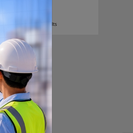
खोइ, खासै आशा छैन
ज सुकै होस्
View Results