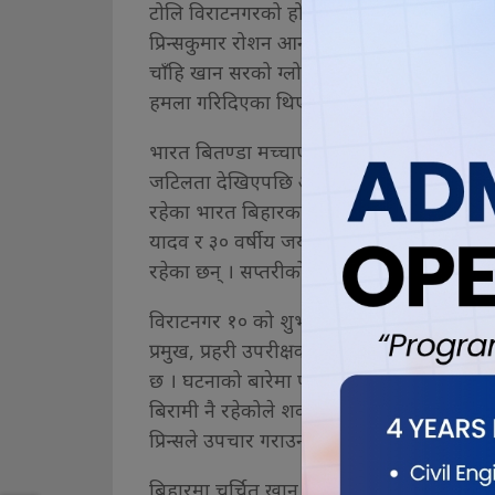
टोलि विराटनगरको होटलमा बस्दै आएका थिए । भ
प्रिन्सकुमार रोशन आनन्दका भाइ हुन् । उनीहरुल
चाँहि खान सरको ग्लोबल स्टडिज थियो । त्यहि 
हमला गरिदिएका थिए ।
भारत बितण्डा मच्चाएपछि भागेर विराटनगर आएका
जटिलता देखिएपछि अस्पतालमा भर्ना गरेसँगै मृ
रहेका भारत बिहारका सहरसा निवासी २५ वर्षीय 
यादव र ३० वर्षीय जयराम यादवलाई नियन्त्रणमा 
रहेका छन् । सप्तरीको हनुमाननगरका ३० वर्षीय त
विराटनगर १० को शुभ होटलमा बसेका उनीहरु भार
प्रमुख, प्रहरी उपरीक्षक कबित कटुवालका अनुसा
छ । घटनाको बारेमा परिवारलाई जानकारी र पोष्
बिरामी नै रहेकोले शव लैजाने बताएका थिए। प्
प्रिन्सले उपचार गराउन आएको विवरण टिपाएका
बिहारमा चर्चित खान सर काण्डका आरोपी प्रिन्सको