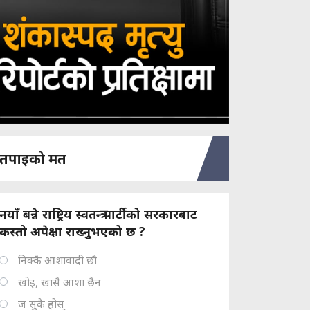
तपाइको मत
नयाँ बन्ने राष्ट्रिय स्वतन्त्र पार्टीको सरकारबाट
कस्तो अपेक्षा राख्नुभएको छ ?
निक्कै आशावादी छौ
खोइ, खासै आशा छैन
ज सुकै होस्