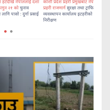
हटेदेखि नेपाललाई दशा
कोशी प्रदेश प्रहरी प्रमुखबाट नेपाल
भेडेटार
गुन २१ को
चुनाव
प्रहरी राजमार्ग
सुरक्षा तथा ट्राफिक
दुई जना
ि पासो : दुर्गा प्रसाई
व्यवस्थापन कार्यालय इटहरीको
निरीक्षण