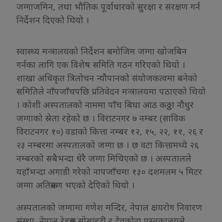
जग्गाजमिन, तथा भौतिक पूर्वाधारको सुरक्षा र संरक्षण गर्न
निर्देशन दिएको थियो ।
स्वास्थ्य मन्त्रालयको निर्देशन बमोजिम जग्गा खोजबिन
गर्नका लागि एक विशेष समिति गठन गरिएको थियो ।
शाखा अधिकृत त्रिलोचन न्यौपानको संयोजकत्वमा बनेको
समितिले नाँपजाँचपछि प्रतिवेदन मन्त्रालयमा पठाएको थियो
। कोशी अस्पतालको नाममा पाँच बिघा आठ कठ्ठा नौधुर
जग्गाको स्रेता रहेको छ । विराटनगर ७ नम्बर (साविक
विराटनगर १०) वडाको कित्ता नम्बर १२, १५, २२, ११, २६ र
२३ नम्बरमा अस्पतालको जग्गा छ । छ वटा कित्तामध्ये २६
नम्बरको सबैभन्दा धेरै जग्गा मिचिएको छ । अस्पतालले
यहाँभन्दा अगाडी गरेको नापजाँचमा १३० दशमलम ५ मिटर
जग्गा अतिक्रमण भएको देएिको थियो ।
अस्पतालको जग्गामा गणेश मन्दिर, नेपाल क्षयरोग निवारण
संस्था, नेपाल रेडक्रस सोसाइटी र देवकोटा पुस्तकालयले