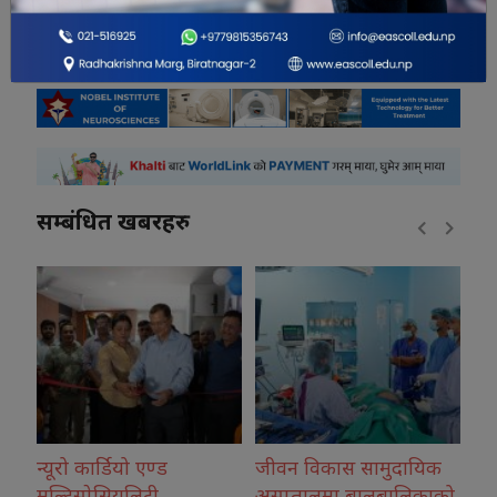
सम्बंधित खबरहरु
न्यूरो कार्डियो एण्ड
जीवन विकास सामुदायिक
कोश
मल्टिस्पेसियलिटी
अस्पतालमा बालबालिकाको
नग