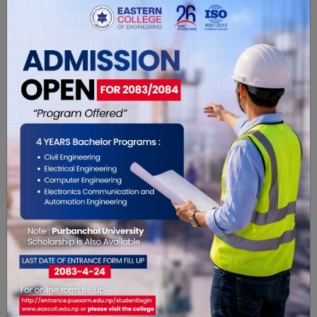
बाँकी कुनैपनि संस्थाको नाममा जग्गा स्रेता छैन । यहाँ
संरचना बनाउनेमा नेपाल क्षयरोग निवारण संस्था सबैभन्दा
पुरानो हो । जसले २०१६ सालमै भवन बनाएको थियो ।
यो खबर पढेर तपाईलाई कस्तो महसुस
भयो ?
5
1
0
1
1
0