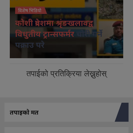
विशेष भिडियो
कोशी प्रदेशमा श्रृंङखलावद्व
विधुतीय ट्रान्सफर्मर
चोरी गर्ने
पक्राउ परे
तपाईको प्रतिक्रिया लेख्नुहोस्
तपाइको मत