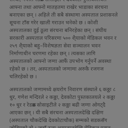
आफ्ना तथा आफ्नो मातहतमा राखेर भाडाका संरचना
बनाएका छन् । अहिले ती सबै संस्थामा अस्पताल प्रशासनले
सूचना टाँस गरेर खाली गराउन भनेको छ । कोशी
अस्पतालका दुई ठूला संरचना बनिरहेका छन् । संघीय
सरकारी अस्पताल परिसरमा ५०० शै्याको मेडिकल भवन र
२५९ शै्याको बहु–विशेषज्ञता सेवा सञ्चालन भवन
निर्माणाधीन चरणमा रहेका छन् । त्यसका लागि
अस्पतालको आफ्नो जग्गा आफैं उपभोग गर्नुपर्ने अवस्था
रहेको छ । तर, अस्पतालको जग्गामा अरुकै रजगज
चलिरहेको छ ।
अस्पतालको जग्गामध्ये क्षयरोग निवारण संस्थाले ६ कठ्ठा ८
धुर, गणेश मन्दिरले २ कठ्ठा, देवकोटा पुस्तकालयले २ कठ्ठा
१० धुर र रेडक्रस सोसाइटीले २ कठ्ठा बढी जग्गा ओगट्दै
आएका छन् । यी सबै संरचना अस्पतालदेखि दक्षिण
(अस्पताल चौकदेखि देवकोटाचौक) सम्मको सडकसँग
जोडिएको हो । जहाँ ठूला अस्पतालदेखि मेडिकल पसल