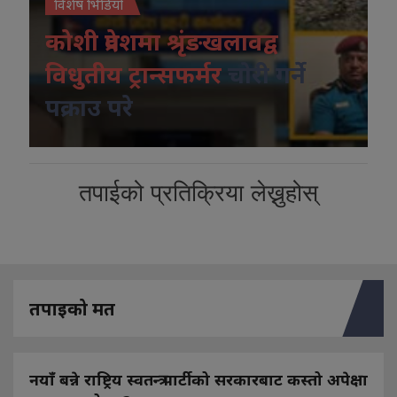
विशेष भिडियो
कोशी प्रदेशमा श्रृंङखलावद्व
विधुतीय ट्रान्सफर्मर
चोरी गर्ने
पक्राउ परे
तपाईको प्रतिक्रिया लेख्नुहोस्
तपाइको मत
नयाँ बन्ने राष्ट्रिय स्वतन्त्र पार्टीको सरकारबाट कस्तो अपेक्षा