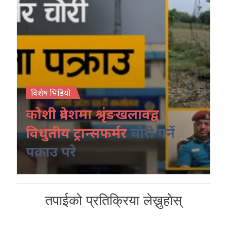
विशेष भिडियो
कोशी प्रदेशमा श्रृंङखलावद्व
विधुतीय ट्रान्सफर्मर
चोरी गर्ने
पक्राउ परे
तपाईको प्रतिक्रिया लेख्नुहोस्