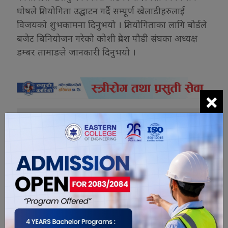
घोषले प्रतियोगिता उद्घाटन गर्दै सम्पूर्ण खेलाडीहरुलाई
विजयको शुभकामना दिनुभयो । प्रतियोगिताका लागि बोर्डले
बजेट बिनियोजन गरेको कोशी प्रदेश पौडी संघका अध्यक्ष
डम्बर तामाङले जानकारी दिनुभयो ।
×
यो खबर पढेर तपाईलाई कस्तो महसुस
भयो ?
0
1
0
0
0
0