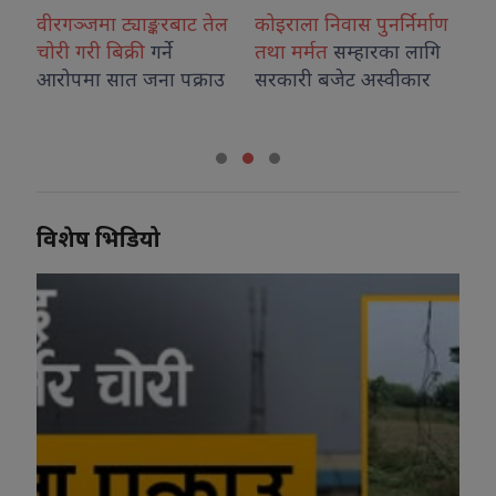
्याङ्करबाट तेल
कोइराला निवास पुनर्निर्माण
प्रतिनिधिसभाको आ
्री
गर्ने
तथा मर्मत
सम्हारका लागि
बैठकमा चार
विधेयक
त जना पक्राउ
सरकारी बजेट अस्वीकार
हुने
विशेष भिडियो