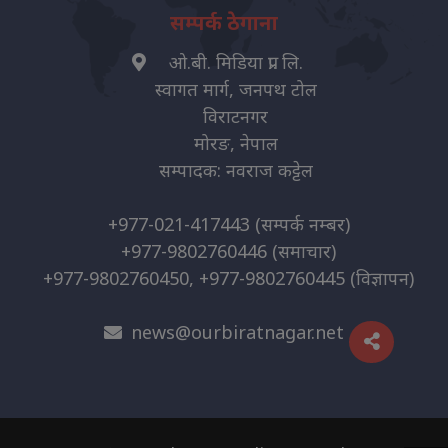
सम्पर्क ठेगाना
ओ.बी. मिडिया प्रा. लि.
स्वागत मार्ग, जनपथ टोल
विराटनगर
मोरङ, नेपाल
सम्पादक: नवराज कट्टेल
+977-021-417443
(सम्पर्क नम्बर)
+977-9802760446
(समाचार)
+977-9802760450, +977-9802760445
(विज्ञापन)
news@ourbiratnagar.net