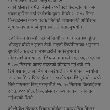
गर २ कास्य पदक जित्नुभएको छ ।
अर्का खेलाडी हर्षित सिंहले २०० मिटर ब्रेस्टस्ट्रोकमा रजत
पदक हासिल गर्दा एभरेष्टकै युवन श्रेष्ठले २५ र ५० मिटर
फ्रिस्टाईलमा कास्य पदक जितेको विद्यालयकी अतिरिक्त
कृयाकलाप इन्चार्ज सुधा डंगोलले बताउनुभयो ।
१४ जिल्ला सहभागि रहेको प्रतियोगितामा मोरङ प्रथम हुँदा
भोजपुर दोस्रो र झापा तेस्रो भएको प्रतियोगिताका अनुगमन
सुपरिवेक्षक इन्द्र राजभण्डारीले बताउनुभयो ।
मोरङलाई प्रथम बनाउन जिग्सन तामाङले ५०,१००,२००,४००
र ८०० मिटरमा कास्य पदकको योगदान गर्नुभयो भने ,
डिपीएस स्कुलका भियान केडियाले ८ वर्ष मुनिको स्पर्धामा
२५ र ५० मिटर फ्रिस्टाईलमा २ स्वर्ण पदक जित्नुभयो । यस्तै
बिकेभीएमका बिसु पराजुलीले २५, ५० मिटरमा फ्रिस्टाईलमा
रजत, १०० मिटर फ्रिस्टाईलमा कास्य पदकको योगदान
गर्नुभएको थियो ।
कोशी प्रदेश खेलकुद विकास बोर्डका सदस्यसचिव विप्लव