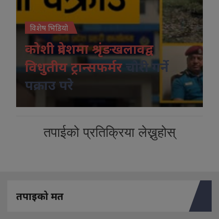
विशेष भिडियो
कोशी प्रदेशमा श्रृंङखलावद्व
विधुतीय ट्रान्सफर्मर
चोरी गर्ने
पक्राउ परे
तपाईको प्रतिक्रिया लेख्नुहोस्
तपाइको मत