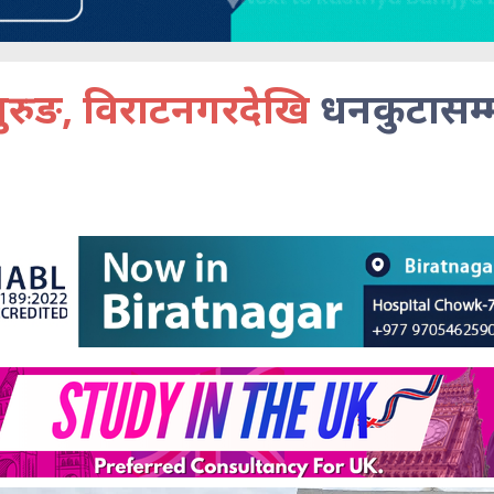
 गुरुङ, विराटनगरदेखि
धनकुटासम्म