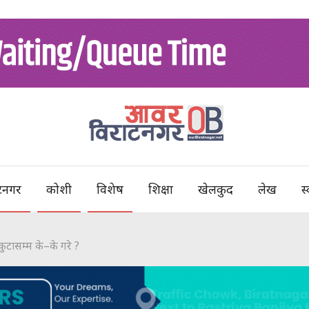
टनगर
कोशी
विशेष
शिक्षा
खेलकुद
लेख
स्
कुटासम्म के–के गरे ?