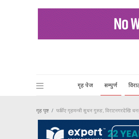
गृह पेज
सम्पुर्ण
विरा
गृह पृष्ट
फर्किए गृहमन्त्री सुधन गुरुङ, विराटनगरदेखि धन