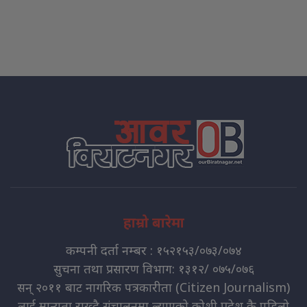
हाम्रो बारेमा
कम्पनी दर्ता नम्बर : १५२१५३/०७३/०७४
सुचना तथा प्रसारण विभाग: १३१२/ ०७५/०७६
सन् २०११ बाट नागरिक पत्रकारीता (Citizen Journalism)
लाई मान्यता राख्दै संचालनमा ल्याएको कोशी प्रदेश कै पहिलो