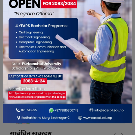
भयो ?
42
3
2
3
0
3
सम्बंधित खबरहरु