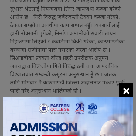
नियन्त्रणमा पर्नुको कारण नै उनै श्रेष्ठ कन्ट्रक्सन कम्पनीका
सुभास श्रेष्ठलाई नियन्त्रणमा लिएर जायजेथा कब्जा गरेको
आरोप छ । गिरी विरुद्ध जर्बरजस्ती ठेक्का कब्जा गरेको,
ठेक्का सम्झौता अवधीमा काम सम्पन्न नहुँदा व्यवसायीलाई
हानी नोक्सानी पुगेको, निर्माण कम्पनीको सवारी साधन
निइन्त्रणमा लिएको र कवाडीमा बिक्री गरेको, काठमाण्डौंका
घरजग्गा राजीनामा पास गराएको जस्ता आरोप छ ।
सिआइबीका प्रवक्ता वरिष्ठ प्रहरी उपरीक्षक अनुपम
जबराद्वारा विज्ञप्तीमा गिरी विरुद्ध ठगी तथा आपराधिक
विश्वासघात सम्बन्धी कसूरमा अनुसन्धान हुने छ । जसका
लागि सोमबार नै काठमाण्डौं जिल्ला अदालताट पक्राउ पूर्जी
×
जारी गरेर अनुसन्धान थालिएको हो ।
यो खबर पढेर तपाईलाई कस्तो महसुस