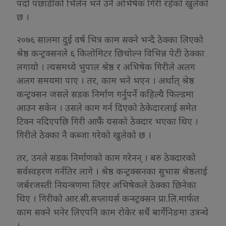
पर्दा पछाडीको भिलेन भने उनै अभिषेक गिरी रहेको खुलेको
छ ।
२०७६ सालमा दुई वर्ष भित्र काम सक्ने भन्दै ठेक्का लिएको
श्रेष्ठ कन्ट्रक्सनले ६ किलोमिटर छिचोल्न विभिन्न पेटी ठेक्का
लगायो । त्यसमध्ये भुपाल श्रेष्ठ र अभिषेक गिरीले अलग
अलग समयमा पाए । तर, काम भने भएन । अर्थात् श्रेष्ठ
कन्ट्रक्सन जसले सडक निर्माण गर्नुपर्ने कहिल्यै फिल्डमा
आउन सकेन । उसले काम गर्न दिएको ठेकेदारलाई समेत
टिक्न नदिएपछि गिरी आफैं यसको ठेक्दार भएका थिए ।
गिरीले ठेक्का नै कब्जा गरेको खुलेको छ ।
तर, उनले सडक निर्माणको काम गरेनन् । बरु ठेक्दारको
सर्वस्वहरण गर्नतिर लागे । श्रेष्ठ कन्ट्रक्सनका सुभास श्रेष्ठलाई
जर्बरजस्ती नियन्त्रणमा लिएर अभिषेकले ठेक्का छिनेका
थिए । गिरीको आर.सी.सप्लायर्स कन्स्ट्रक्सन प्रा.लि.मार्फत
काम सक्ने भनेर लिएपनि काम रोकेर सधैं बार्गेनिङमा उत्रन्थे
।