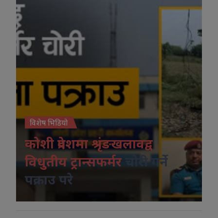
विशेष भिडियो
कोशी प्रदेशमा श्रृंङखलावद्व
विधुतीय ट्रान्सफर्मर
चोरी गर्ने
पक्राउ परे