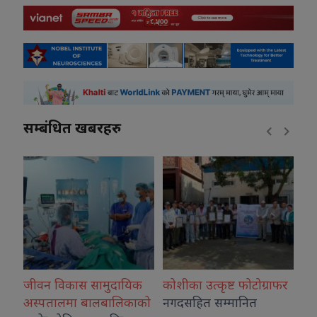
सम्बंधित खबरहरु
दायिक
कोशीका उत्कृष्ट फोटोग्राफर
राष्ट्रिय भेलालाई शेरबहादुर
ालिकाको
नगदसहित सम्मानित
देउवाले सम्बोधन गर्ने