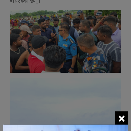
बसिरहेका छन् ।
×