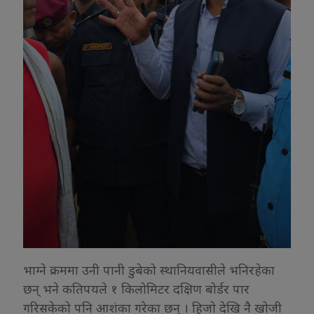
भाग्ने क्रममा उनी पानी डुबेको स्थानियवासीले भनिरहेका
छन् भने कतिपयले १ किलोमिटर दक्षिण बोर्डर पार
गरिसकेको पनि आशंका गरेका छन् । हिजो देखि नै खोजी