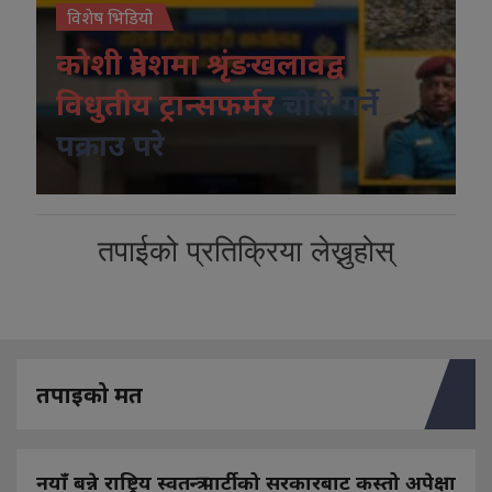
विशेष भिडियो
कोशी प्रदेशमा श्रृंङखलावद्व
विधुतीय ट्रान्सफर्मर
चोरी गर्ने
पक्राउ परे
तपाईको प्रतिक्रिया लेख्नुहोस्
तपाइको मत
नयाँ बन्ने राष्ट्रिय स्वतन्त्र पार्टीको सरकारबाट कस्तो अपेक्षा