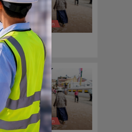
Educational Institution
Edumark
Biratnagar-9
Educational Institution