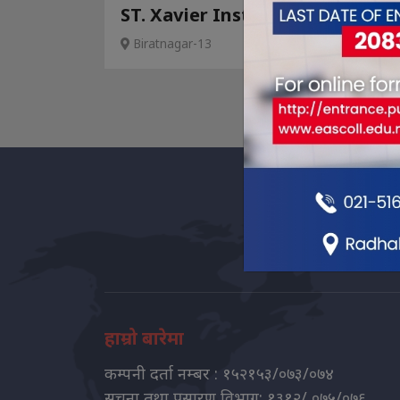
ST. Xavier Institute
Biratnagar-13
हाम्रो बारेमा
कम्पनी दर्ता नम्बर : १५२१५३/०७३/०७४
सुचना तथा प्रसारण विभाग: १३१२/ ०७५/०७६