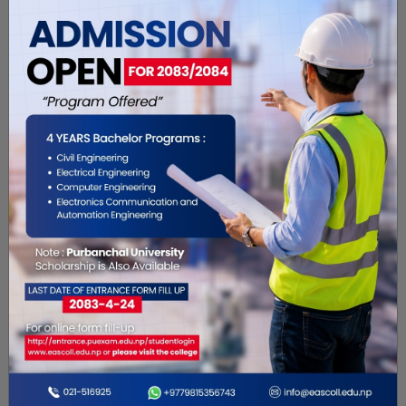
Edumark
Biratnagar-9
Educational Institution
Universal Academy
Biratnagar-5