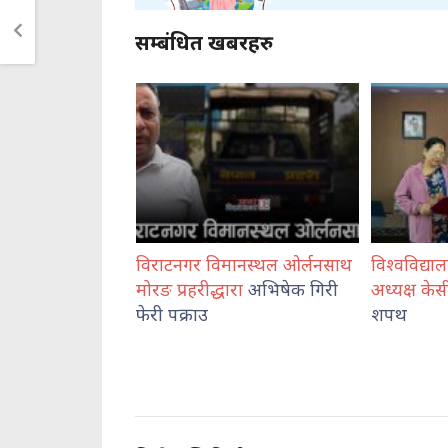
सम्बंधित खबरहरु
ीया बालिकाको
विराटनगर विमानस्थल ओर्लनसाथ
विश्वविद्
एक जना पक्राउ
मोरङ प्रहरीद्धारा
अभिषेक गिरी
अध्यक्ष केस
फेरी पक्राउ
शपथ