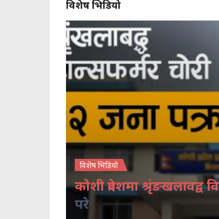
विशेष भिडियो
विशेष भिडियो
कोशी प्रदेशमा श्रृंङखलावद्व वि
परे