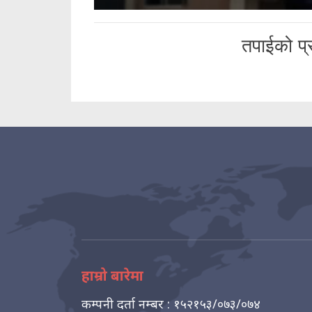
तपाईको प्र
हाम्रो बारेमा
कम्पनी दर्ता नम्बर : १५२१५३/०७३/०७४