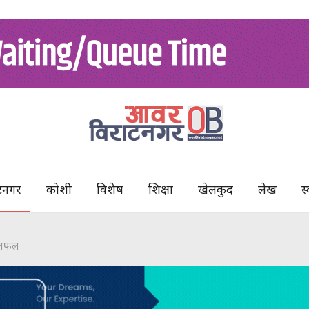
टनगर
कोशी
विशेष
शिक्षा
खेलकुद
लेख
स्
 छलफल