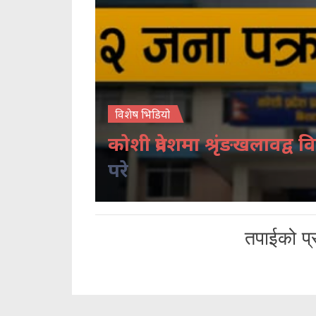
विशेष भिडियो
कोशी प्रदेशमा श्रृंङखलावद्व वि
परे
तपाईको प्र