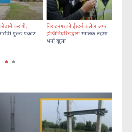
गरको ईस्टर्न कलेज अफ
विश्व आदिवासी दिवसको सम्पूर्ण
कोशी
यरिङद्वारा
स्नातक तहमा
तयारी पूरा,
५० हजारको
प्रह
ुला
सहभागीता रहने अनुमान
व्य
निरी