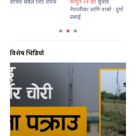
उ
सचिव श्रेष्ठले लिए शपथ
फागुन २१ को
चुनाव
तथ
नेपालीका लागि पासो : दुर्गा
का
प्रसाई
विशेष भिडियो