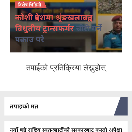
विशेष भिडियो
कोशी प्रदेशमा श्रृंङखलावद्व
विधुतीय ट्रान्सफर्मर
चोरी गर्ने
पक्राउ परे
तपाईको प्रतिक्रिया लेख्नुहोस्
तपाइको मत
नयाँ बन्ने राष्ट्रिय स्वतन्त्र पार्टीको सरकारबाट कस्तो अपेक्षा