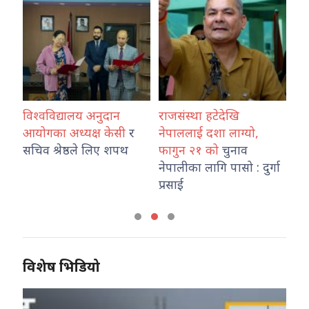
विश्वविद्यालय अनुदान
राजसंस्था हटेदेखि
कोश
ारा
आयोगका अध्यक्ष केसी
र
नेपाललाई दशा लाग्यो,
नेप
उ
सचिव श्रेष्ठले लिए शपथ
फागुन २१ को
चुनाव
तथ
नेपालीका लागि पासो : दुर्गा
का
प्रसाई
विशेष भिडियो