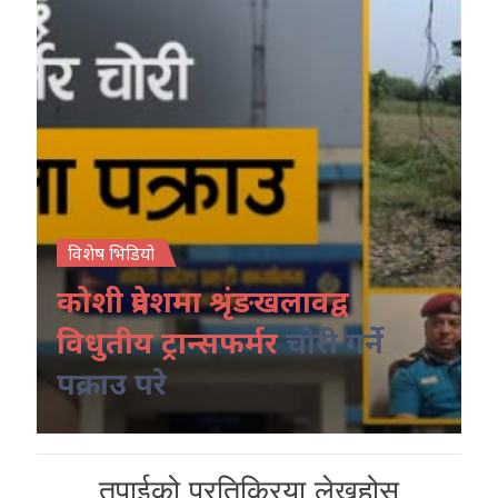
विशेष भिडियो
कोशी प्रदेशमा श्रृंङखलावद्व
विधुतीय ट्रान्सफर्मर
चोरी गर्ने
पक्राउ परे
तपाईको प्रतिक्रिया लेख्नुहोस्