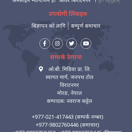
अनलाइन म्यागजिन हो "आवर बिराटनगर" ।
पुरा पढ्नुहोस्
उपयोगी लिंकहरु
बिज्ञापन को लागि
सम्पुर्ण समाचार
सम्पर्क ठेगाना
ओ.बी. मिडिया प्रा. लि.
स्वागत मार्ग, जनपथ टोल
विराटनगर
मोरङ, नेपाल
सम्पादक: नवराज कट्टेल
+977-021-417443
(सम्पर्क नम्बर)
+977-9802760446
(समाचार)